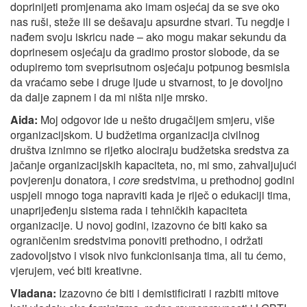
doprinijeti promjenama ako imam osjećaj da se sve oko
nas ruši, steže ili se dešavaju apsurdne stvari. Tu negdje i
nađem svoju iskricu nade – ako mogu makar sekundu da
doprinesem osjećaju da gradimo prostor slobode, da se
odupiremo tom sveprisutnom osjećaju potpunog besmisla
da vraćamo sebe i druge ljude u stvarnost, to je dovoljno
da dalje zapnem i da mi ništa nije mrsko.
Aida:
Moj odgovor ide u nešto drugačijem smjeru, više
organizacijskom. U budžetima organizacija civilnog
društva iznimno se rijetko alociraju budžetska sredstva za
jačanje organizacijskih kapaciteta, no, mi smo, zahvaljujući
povjerenju donatora, i
core
sredstvima, u prethodnoj godini
uspjeli mnogo toga napraviti kada je riječ o edukaciji tima,
unaprijeđenju sistema rada i tehničkih kapaciteta
organizacije. U novoj godini, izazovno će biti kako sa
ograničenim sredstvima ponoviti prethodno, i održati
zadovoljstvo i visok nivo funkcionisanja tima, ali tu ćemo,
vjerujem, već biti kreativne.
Vladana:
Izazovno će biti i demistificirati i razbiti mitove