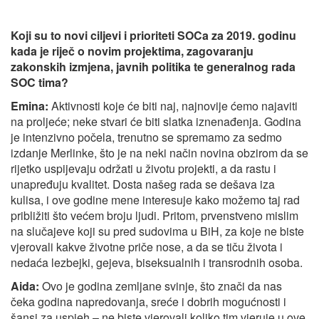
Koji su to novi ciljevi i prioriteti SOCa za 2019. godinu
kada je riječ o novim projektima, zagovaranju
zakonskih izmjena, javnih politika te generalnog rada
SOC tima?
Emina:
Aktivnosti koje će biti naj, najnovije ćemo najaviti
na proljeće; neke stvari će biti slatka iznenađenja. Godina
je intenzivno počela, trenutno se spremamo za sedmo
izdanje Merlinke, što je na neki način novina obzirom da se
rijetko uspijevaju održati u životu projekti, a da rastu i
unapređuju kvalitet. Dosta našeg rada se dešava iza
kulisa, i ove godine mene interesuje kako možemo taj rad
približiti što većem broju ljudi. Pritom, prvenstveno mislim
na slučajeve koji su pred sudovima u BiH, za koje ne biste
vjerovali kakve životne priče nose, a da se tiču života i
nedaća lezbejki, gejeva, biseksualnih i transrodnih osoba.
Aida:
Ovo je godina zemljane svinje, što znači da nas
čeka godina napredovanja, sreće i dobrih mogućnosti i
šansi za uspjeh – ne biste vjerovali koliko tim vjeruje u ove