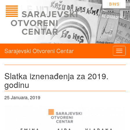
B/H/S
Sarajevski Otvoreni Centar
Togg
navig
Slatka iznenađenja za 2019.
godinu
25 Januara, 2019