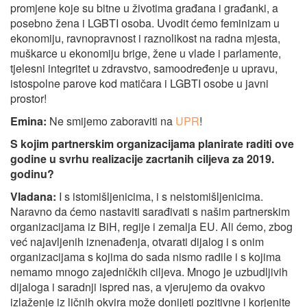
promjene koje su bitne u životima građana i građanki, a
posebno žena i LGBTI osoba. Uvodit ćemo feminizam u
ekonomiju, ravnopravnost i raznolikost na radna mjesta,
muškarce u ekonomiju brige, žene u vlade i parlamente,
tjelesni integritet u zdravstvo, samoodređenje u upravu,
istospolne parove kod matičara i LGBTI osobe u javni
prostor!
Emina:
Ne smijemo zaboraviti na
UPR
!
S kojim partnerskim organizacijama planirate raditi ove
godine u svrhu realizacije zacrtanih ciljeva za 2019.
godinu?
Vladana:
I s istomišljenicima, i s neistomišljenicima.
Naravno da ćemo nastaviti sarađivati s našim partnerskim
organizacijama iz BiH, regije i zemalja EU. Ali ćemo, zbog
već najavljenih iznenađenja, otvarati dijalog i s onim
organizacijama s kojima do sada nismo radile i s kojima
nemamo mnogo zajedničkih ciljeva. Mnogo je uzbudljivih
dijaloga i saradnji ispred nas, a vjerujemo da ovakvo
izlaženje iz ličnih okvira može donijeti pozitivne i korjenite