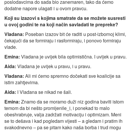
poslodavcima do sada bio zanemaren, tako da ćemo
dodatne napore ulagati i u ovom pravcu.
Koji su izazovi s kojima smatrate da se možete susresti
u ovoj godini te na koji način savladati te prepreke?
Vladana:
Poseban izazov bit će raditi u post-izbornoj klimi,
čekajući da se formiraju i rasformiraju, i ponovo formiraju
vlade.
Emina:
Vladana je uvijek bila optimistična. I uvijek u pravu.
Aida:
Vladana je uvijek u pravu, i u pravu.
Vladana:
Ali mi ćemo spremno dočekati sve koalicije sa
istim zahtjevima.
Aida:
I Vladana se nikad ne šali.
Emina:
Znamo da se moramo duži niz godina baviti istom
temom da bi nešto promijenile_i, i ponekad to malo
obeshrabruje, valja zadržati motivaciju i optimizam. Meni
se to dešava i kad pogledam vijesti – a gledam i pratim ih
svakodnevno – pa se pitam kako naša borba i trud mogu