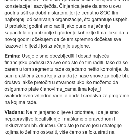
konstelacije i sazviježđa. Činjenica jeste da smo u ovu
godinu ušli sa dobrim startom, jer je trenutno SOC tim
najbrojniji od osnivanja organizacije, što garantuje uspjeh.
U protekloj godini smo radili jako puno na jačanju
kapaciteta organizacije i građenju kohezije tima, tako da u
novoj godini očekujem da će tim spremno dočekati sve
izazove i bilježiti još značajnije uspjehe.
Emina:
Uspjele smo obezbijediti i dosad najveću
finansijsku podršku za sve ono što će tim raditi, tako da se
barem u tom segmentu rada osjećamo nešto komotnije. Ja
sam praktična žena koja zna da je naše snove za bolje bh.
društvo lakše pretočiti u stvarnost ukoliko možemo da
osiguramo plate članovima_cama tima koje_i
svakodnevno vrijedno rade, a onda i sredstva za programe
na kojima rade.
Vladana:
Ne mijenjamo ciljeve i prioritete, i dalje smo
nepopravljive idealistkinje i maštamo o pravednom i
inkluzivnom bh. društvu. Ono što je novo jesu strategije
kojima to želimo ostvariti, više ćemo se fokusirati na