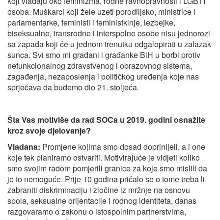
koji vladaju oko feminizma, rodne ravnopravnosti i LGBTI
osoba. Muškarci koji žele uzeti porodiljsko, ministrice i
parlamentarke, feministi i feministkinje, lezbejke,
biseksualne, transrodne i interspolne osobe nisu jednorozi
sa zapada koji će u jednom trenutku odgalopirati u zalazak
sunca. Svi smo mi građani i građanke BiH u borbi protiv
nefunkcionalnog zdravstvenog i obrazovnog sistema,
zagađenja, nezaposlenja i političkog uređenja koje nas
sprječava da budemo dio 21. stoljeća.
Šta Vas motiviše da rad SOCa u 2019. godini osnažite
kroz svoje djelovanje?
Vladana:
Promjene kojima smo dosad doprinijeli, a i one
koje tek planiramo ostvariti. Motivirajuće je vidjeti koliko
smo svojim radom pomjerili granice za koje smo mislili da
je to nemoguće. Prije 10 godina pričalo se o tome treba li
zabraniti diskriminaciju i zločine iz mržnje na osnovu
spola, seksualne orijentacije i rodnog identiteta, danas
razgovaramo o zakonu o istospolnim partnerstvima,