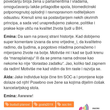
povećanju broja žena u parlamentima i vladama,
omogućavanju lakše prilagodbe spola, biomedicinski
potpomognutoj oplodnji i ravnopravnom roditeljskom
odsustvu. Krenuli smo sa postavljanjem nekih okvirnih
principa, a sada već unapređujemo zakone, politike i
prakse koje utiču na kvalitet života ljudi u BiH.
Emina:
Da sam na pravoj strani historije. Kad dobijemo
super komentare izvana da smo vrijedne_i, da kvalitetno
radimo, da ljudima, a pogotovo mladima pomažemo i
mijenjamo živote na bolje. Motiviše mi i kad se ljudi krenu
da “mansplainaju” ili da se prema nama odnose kao
nekome ko nije “dorastao zadatku”. Jao, koliko tad zapnem
da radim! Motiviše me kad vidim da tim raste i razvija se.
Aida:
Jake individue koje čine tim SOC-a i promjene koje
dolaze od njih! Posebno ove žene sa kojima dijelim ćošak
kancelarijskog stola.
Emina:
Awwww!
budući planovi
goals2019
soc tim