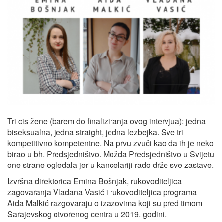
Tri cis žene (barem do finaliziranja ovog intervjua): jedna
biseksualna, jedna straight, jedna lezbejka. Sve tri
kompetitivno kompetentne. Na prvu zvuči kao da ih je neko
birao u bh. Predsjedništvo. Možda Predsjedništvo u Svijetu
one strane ogledala jer u kancelariji rado drže sve zastave.
Izvršna direktorica Emina Bošnjak, rukovoditeljica
zagovaranja Vladana Vasić i rukovoditeljica programa
Aida Malkić razgovaraju o izazovima koji su pred timom
Sarajevskog otvorenog centra u 2019. godini.