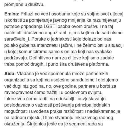
promjene u društvu.
Emina:
Prilazimo već i osobama koje su voljne svoj utjecaj
iskoristiti za pomjeranje javnog mnijenja ka razumijevanju
potrebe pripadanja LGBTI osoba ovom društvu i na taj
način biti društveno angažirani_e, a s kojima do sad nismo
sarađivale_i. Poruke o jednakosti koje dolaze od nas
polako gube na intenzitetu i jačini, i ne želimo biti u situaciji
u kojoj komuniciramo samo s onima koji nas svakako
podržavaju. Definitivno nam za ciljeve koji smo zadale
treba pomoć drugih, i puno šira društvena platforma.
Aida:
Vladana je već spomenula mreže partnerskih
organizacija sa kojima uspješno sarađujemo i djelujemo
već dugi niz godina, no, ove godine, partnere u borbi za
ravnopravnost ćemo tražiti i u poslovnom svijetu.
Intenzivno ćemo raditi na edukaciji i osvještavanju
poslodavaca o važnosti poštivanja principa jednakih
mogućnosti i uvođena praksi različitosti i nediskriminacije
na radnom mjestu, i time stvaranju inkluzivnog radnog
okruženja. Činjenica jeste da je segment rada sa