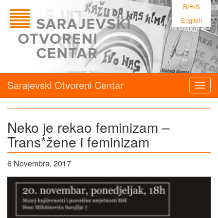
B/H/S
English
Sarajevski Otvoreni Centar
Togg
navig
Neko je rekao feminizam –
Trans*žene i feminizam
6 Novembra, 2017