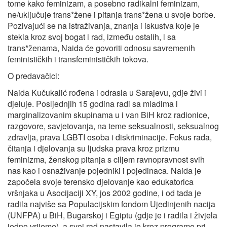
tome kako feminizam, a posebno radikalni feminizam,
ne/uključuje trans*žene i pitanja trans*žena u svoje borbe.
Pozivajući se na istraživanja, znanja i iskustva koje je
stekla kroz svoj bogat i rad, između ostalih, i sa
trans*ženama, Naida će govoriti odnosu savremenih
feminističkih i transfeminističkih tokova.
O predavačici:
Naida Kučukalić rođena i odrasla u Sarajevu, gdje živi i
djeluje. Posljednjih 15 godina radi sa mladima i
marginalizovanim skupinama u i van BiH kroz radionice,
razgovore, savjetovanja, na teme seksualnosti, seksualnog
zdravlja, prava LGBTI osoba i diskriminacije. Fokus rada,
čitanja i djelovanja su ljudska prava kroz prizmu
feminizma, ženskog pitanja s ciljem ravnopravnost svih
nas kao i osnaživanje pojedniki i pojedinaca. Naida je
započela svoje terensko djelovanje kao edukatorica
vršnjaka u Asocijaciji XY, jos 2002 godine, i od tada je
radila najviše sa Populacijskim fondom Ujedinjenih nacija
(UNFPA) u BiH, Bugarskoj i Egiptu (gdje je i radila i živjela
jedno vrijeme), a svoj rad nastavila je kroz programe pri