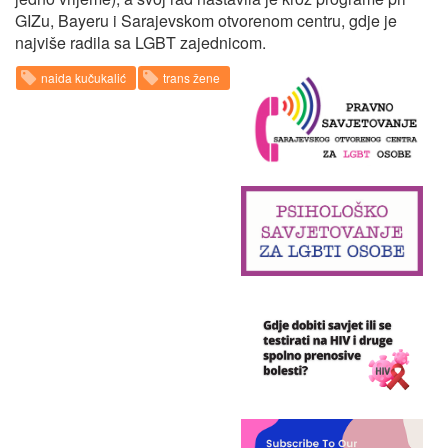
GIZu, Bayer​​u i Sarajevskom otvorenom centru, gdje je
najviše radila sa LGBT zajednicom.
naida kučukalić
trans žene