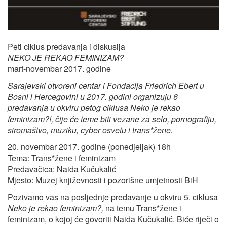
Peti ciklus predavanja i diskusija
NEKO JE REKAO FEMINIZAM?
mart-novembar 2017. godine
Sarajevski otvoreni centar i Fondacija Friedrich Ebert u
Bosni i Hercegovini u 2017. godini organizuju 6
predavanja u okviru petog ciklusa Neko je rekao
feminizam?!, čije će teme biti vezane za selo, pornografiju,
siromaštvo, muziku, cyber osvetu i trans*žene.
20. novembar 2017. godine (ponedjeljak) 18h
Tema: Trans*žene i feminizam
Predavačica: Naida Kučukalić
Mjesto: Muzej književnosti i pozorišne umjetnosti BiH
Pozivamo vas na posljednje predavanje u okviru 5. ciklusa
Neko je rekao feminizam?,
na temu Trans*žene i
feminizam, o kojoj će govoriti Naida Kučukalić. Biće riječi o