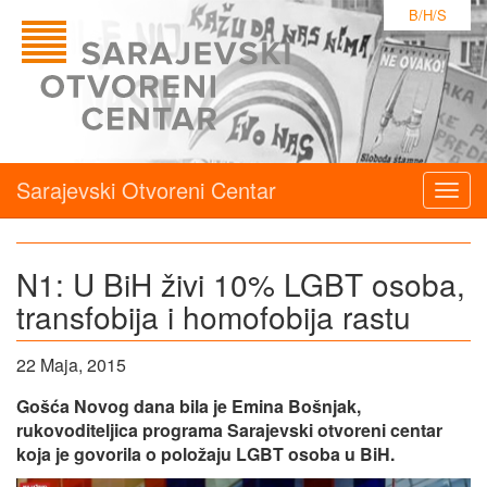
B/H/S
Sarajevski Otvoreni Centar
Togg
navig
N1: U BiH živi 10% LGBT osoba,
transfobija i homofobija rastu
22 Maja, 2015
Gošća Novog dana bila je Emina Bošnjak,
rukovoditeljica programa Sarajevski otvoreni centar
koja je govorila o položaju LGBT osoba u BiH.