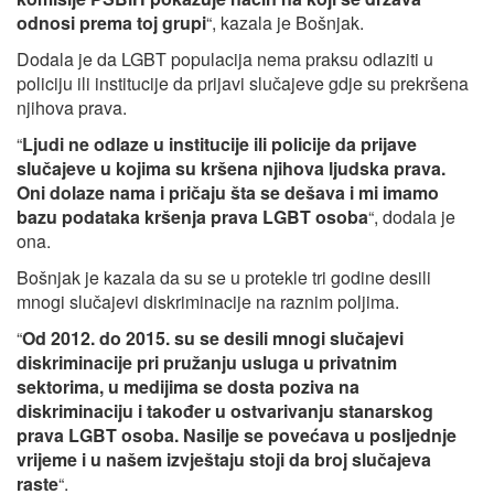
odnosi prema toj grupi
“, kazala je Bošnjak.
Dodala je da LGBT populacija nema praksu odlaziti u
policiju ili institucije da prijavi slučajeve gdje su prekršena
njihova prava.
“
Ljudi ne odlaze u institucije ili policije da prijave
slučajeve u kojima su kršena njihova ljudska prava.
Oni dolaze nama i pričaju šta se dešava i mi imamo
bazu podataka kršenja prava LGBT osoba
“, dodala je
ona.
Bošnjak je kazala da su se u protekle tri godine desili
mnogi slučajevi diskriminacije na raznim poljima.
“
Od 2012. do 2015. su se desili mnogi slučajevi
diskriminacije pri pružanju usluga u privatnim
sektorima, u medijima se dosta poziva na
diskriminaciju i također u ostvarivanju stanarskog
prava LGBT osoba. Nasilje se povećava u posljednje
vrijeme i u našem izvještaju stoji da broj slučajeva
raste
“.