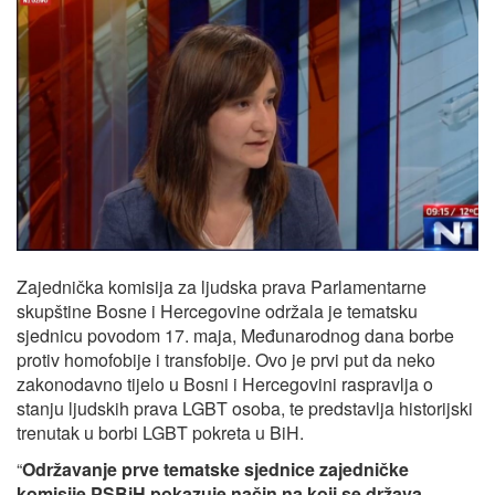
Zajednička komisija za ljudska prava Parlamentarne
skupštine Bosne i Hercegovine održala je tematsku
sjednicu povodom 17. maja, Međunarodnog dana borbe
protiv homofobije i transfobije. Ovo je prvi put da neko
zakonodavno tijelo u Bosni i Hercegovini raspravlja o
stanju ljudskih prava LGBT osoba, te predstavlja historijski
trenutak u borbi LGBT pokreta u BiH.
“
Održavanje prve tematske sjednice zajedničke
komisije PSBiH pokazuje način na koji se država