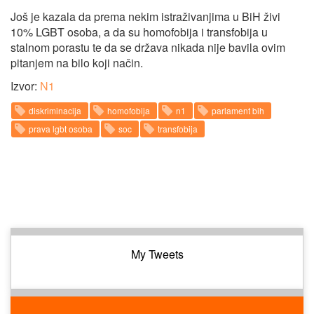
Još je kazala da prema nekim istraživanjima u BiH živi
10% LGBT osoba, a da su homofobija i transfobija u
stalnom porastu te da se država nikada nije bavila ovim
pitanjem na bilo koji način.
Izvor:
N1
diskriminacija
homofobija
n1
parlament bih
prava lgbt osoba
soc
transfobija
My Tweets