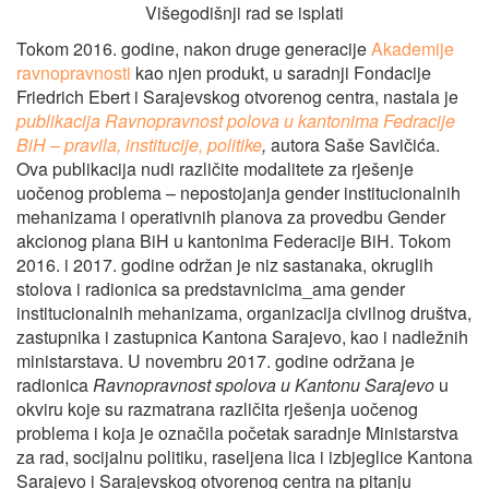
Višegodišnji rad se isplati
Tokom 2016. godine, nakon druge generacije
Akademije
ravnopravnosti
kao njen produkt, u saradnji Fondacije
Friedrich Ebert i Sarajevskog otvorenog centra, nastala je
publikacija Ravnopravnost polova u kantonima Fedracije
BiH – pravila, institucije, politike
,
autora
Saše Savičića.
Ova publikacija nudi različite modalitete za rješenje
uočenog problema – nepostojanja gender institucionalnih
mehanizama i operativnih planova za provedbu Gender
akcionog plana BiH u kantonima Federacije BiH. Tokom
2016. i 2017. godine održan je niz sastanaka, okruglih
stolova i radionica sa predstavnicima_ama gender
institucionalnih mehanizama, organizacija civilnog društva,
zastupnika i zastupnica Kantona Sarajevo, kao i nadležnih
ministarstava. U novembru 2017. godine održana je
radionica
Ravnopravnost spolova u Kantonu Sarajevo
u
okviru koje su razmatrana različita rješenja uočenog
problema i koja je označila početak saradnje Ministarstva
za rad, socijalnu politiku, raseljena lica i izbjeglice Kantona
Sarajevo i Sarajevskog otvorenog centra na pitanju