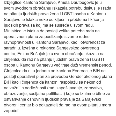
izbjeglice Kantona Sarajevo, Amela Dautbegović je u
svom uvodnom obraćanju iskazala potrebu diskusije i rada
na pitanju ljudskih prava žena i LGBTI osoba u Kantonu
Sarajevo te istakla neke od ključnih problema i kršenja
ljudskih prava sa kojima se susreće u svom radu.
Ministrica je istakla da postoji velika potreba rada na
operativnom planu za postizanje stvarne rodne
ravnopravnosti u Kantonu Sarajevo, kao i otvorenost za
saradnju. Izvršna direktorica Sarajevskog otvorenog
centra, Emina Bošnjak je u svom obraćanju ukazala na
činjenicu da rad na pitanju ljudskih prava žena i LGBTI
osoba u Kantonu Sarajevu već traje duži vremenski period.
Činjenica da ni u jednom od kantona Federacije BiH ne
postoji operativni plan za provedbu Gender akcionog plana
BiH kao i činjenica da kantoni raspolažu sa nekim od
najvažnijih nadležnosti (rad, zapošljavanje, zdravstvo,
obrazovanje, socijalna politika…) koje su iznimno bitne za
ostvarivanje osnovnih ljudskih prava je za Sarajevski
otvoreni centar bio pokazatelj da rad na ovom pitanju mora
započeti.