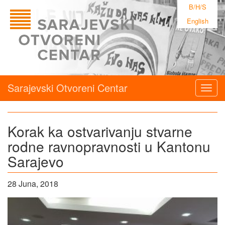
B/H/S
English
Sarajevski Otvoreni Centar
Togg
navig
Korak ka ostvarivanju stvarne
rodne ravnopravnosti u Kantonu
Sarajevo
28 Juna, 2018