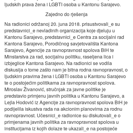
ljudskih prava žena i LGBTI osoba u Kantonu Sarajevo.
Zajedno do rješenja
Na radionici održanoj 20. juna 2018. prisustvovali_e su
predstavnici_e nevladinih organizacija koje djeluju u
Kantonu Sarajevo, predstavnici_e Centra za socijalni rad
Kantona Sarajevo, Porodičnog savjetovališta Kantona
Sarajevo, Agencije za ravnopravnost spolova BiH te
Minstarstva za rad, socijalnu politiku, raseljena lica i
izbjeglice Kantona Sarajevo. Na radionici se vodila
diskusija o tome zašto nam je bitna rodna ravnopravnost, o
ljudskim pravima žena i LGBTI osoba u Kantonu Sarajevo
te o postojećim politikama za ravnopravnost spolova.
Miroslav Živanović, stručnjak za javne politike je
predstavio primjenu javnih politika u Kantonu Sarajevo, a
Lejla Hodović iz Agencije za ravnopravnost spolova BiH je
podijelila iskustva rada na akcionim planovima za rodnu
ravnopravnost. Učesnici_e radionice su diskutovali_e o
primjenama javnih politika za ravnopravnost spolova u
institucijama iz kojih dolaze te ukazali_e na postojeće