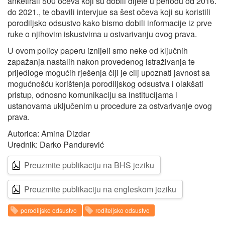
anketirali 500 očeva koji su dobili dijete u periodu od 2016.
do 2021., te obavili intervjue sa šest očeva koji su koristili
porodiljsko odsustvo kako bismo dobili informacije iz prve
ruke o njihovim iskustvima u ostvarivanju ovog prava.
U ovom policy paperu iznijeli smo neke od ključnih
zapažanja nastalih nakon provedenog istraživanja te
prijedloge mogućih rješenja čiji je cilj upoznati javnost sa
mogućnošću korištenja porodiljskog odsustva i olakšati
pristup, odnosno komunikaciju sa institucijama i
ustanovama uključenim u procedure za ostvarivanje ovog
prava.
Autorica: Amina Dizdar
Urednik: Darko Pandurević
Preuzmite publikaciju na BHS jeziku
Preuzmite publikaciju na engleskom jeziku
porodiljsko odsustvo
roditeljsko odsustvo