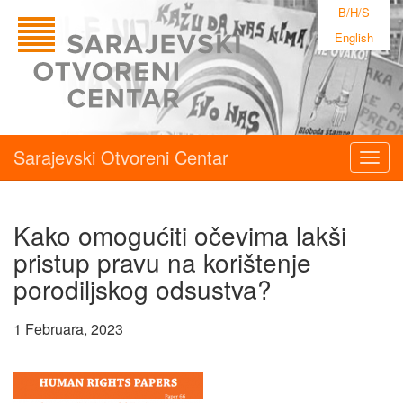
B/H/S
English
Sarajevski Otvoreni Centar
Togg
navig
Kako omogućiti očevima lakši
pristup pravu na korištenje
porodiljskog odsustva?
1 Februara, 2023