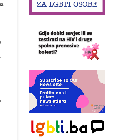
na
u
a
h