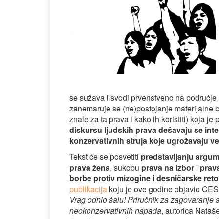
se sužava i svodi prvenstveno na područje l
zanemaruje se (ne)postojanje materijalne ba
znale za ta prava i kako ih koristiti) koja je
diskursu ljudskih prava dešavaju se int
konzervativnih struja koje ugrožavaju ve
Tekst će se posvetiti
predstavljanju argume
prava žena
, sukobu
prava na izbor
i
prava
borbe protiv mizogine i desničarske reto
publikacija
koju je ove godine objavio CESI
Vrag odnio šalu! Priručnik za zagovaranje se
neokonzervativnih napada
, autorica Nataše