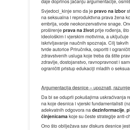
daje doprinos jačanju argumentacije, osmišl
Svjedoci_kinje smo da je
pravo na izbor
s
na seksualna i reproduktivna prava žena koj
embrija, vode neokonzervativne snage. On
proširenje
prava na život
prije rođenja, što
ideološkim i vjerskim motivima, a uključuj
iskrivljavanje naučnih spoznaja. Cilj takvi
tvrde autorice Priručnika, osporiti i ograniči
zdravstvenih usluga koje treba da štite prav
zdravlje, dostojanstvo, ravnopravnost i sa
ograničiti pristup edukaciji mladih o seks
Argumentacija desnice – upoznati, razumjeti
Da bi se oduprli pokušajima uskraćivanja re
na koje desnica i vjerski fundamentalisti (
adekvatnih odgovora na
dezinformacije
,
p
činjenicama
koje su česte strategije anti-ch
Ono što obilježava sav diskurs desnice jes