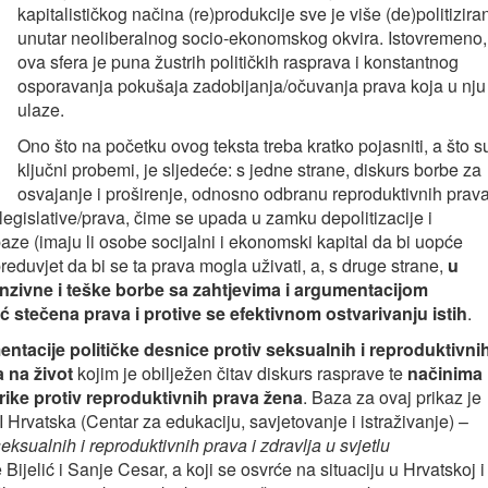
kapitalističkog načina (re)produkcije sve je više (de)politizira
unutar neoliberalnog socio-ekonomskog okvira. Istovremeno,
ova sfera je puna žustrih političkih rasprava i konstantnog
osporavanja pokušaja zadobijanja/očuvanja prava koja u nju
ulaze.
Ono što na početku ovog teksta treba kratko pojasniti, a što s
ključni probemi, je sljedeće: s jedne strane, diskurs borbe za
osvajanje i proširenje, odnosno odbranu reproduktivnih prav
egislative/prava, čime se upada u zamku depolitizacije i
ze (imaju li osobe socijalni i ekonomski kapital da bi uopće
 preduvjet da bi se ta prava mogla uživati, a, s druge strane,
u
enzivne i teške borbe sa zahtjevima i argumentacijom
ć stečena prava i protive se efektivnom ostvarivanju istih
.
ntacije političke desnice protiv seksualnih i reproduktivni
 na život
kojim je obilježen čitav diskurs rasprave te
načinima
rike protiv reproduktivnih prava žena
. Baza za ovaj prikaz je
 Hrvatska (Centar za edukaciju, savjetovanje i istraživanje) –
ksualnih i reproduktivnih prava i zdravlja u svjetlu
 Bijelić i Sanje Cesar, a koji se osvrće na situaciju u Hrvatskoj i