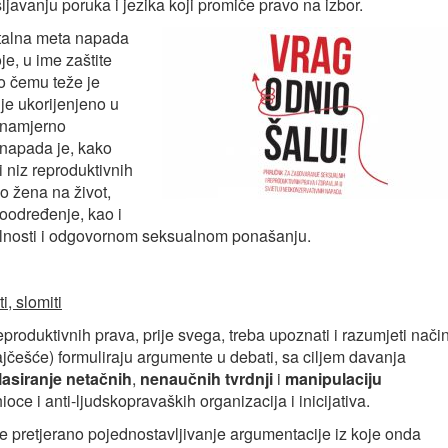
javanju poruka i jezika koji promiče pravo na izbor.
talna meta napada
e, u ime zaštite
o čemu teže je
 je ukorijenjeno u
e namjerno
h napada je, kako
ti niz reproduktivnih
o žena na život,
moodređenje, kao i
ualnosti i odgovornom seksualnom ponašanju.
, slomiti
produktivnih prava, prije svega, treba upoznati i razumjeti nači
najčešće) formuliraju argumente u debati, sa ciljem davanja
lasiranje netačnih
,
nenaučnih tvrdnji
i
manipulaciju
ioce i anti-ljudskopravaških organizacija i inicijativa.
te pretjerano pojednostavljivanje argumentacije iz koje onda