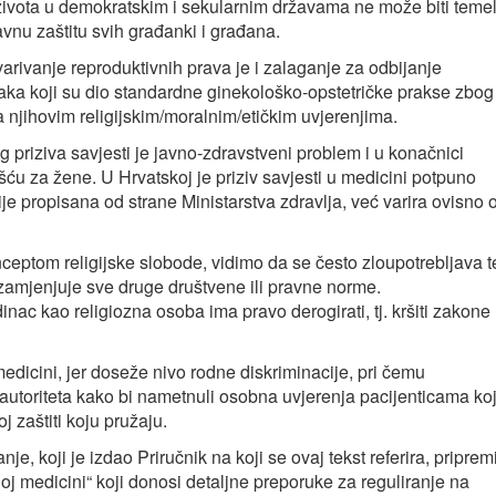
u života u demokratskim i sekularnim državama ne može biti temel
avnu zaštitu svih građanki i građana.
arivanje reproduktivnih prava je i zalaganje za odbijanje
aka koji su dio standardne ginekološko-opstetričke prakse zbog
 sa njihovim religijskim/moralnim/etičkim uvjerenjima.
priziva savjesti je javno-zdravstveni problem i u konačnici
ću za žene. U Hrvatskoj je priziv savjesti u medicini potpuno
e propisana od strane Ministarstva zdravlja, već varira ovisno 
ceptom religijske slobode, vidimo da se često zloupotrebljava t
zamjenjuje sve druge društvene ili pravne norme.
nac kao religiozna osoba ima pravo derogirati, tj. kršiti zakone
medicini, jer doseže nivo rodne diskriminacije, pri čemu
u autoriteta kako bi nametnuli osobna uvjerenja pacijenticama ko
j zaštiti koju pružaju.
je, koji je izdao Priručnik na koji se ovaj tekst referira, priprem
noj medicini“ koji donosi detaljne preporuke za reguliranje na