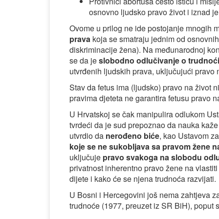
Protivnici abortusa često ističu i mišlj
osnovno ljudsko pravo život i iznad je
Ovome u prilog ne ide postojanje mnogih
prava
koja se smatraju jednim od osnovnih 
diskriminacije žena). Na međunarodnoj konfe
se da je
slobodno odlučivanje o trudnoći
utvrđenih ljudskih prava, uključujući pravo n
Stav da fetus ima (ljudsko) pravo na život
pravima djeteta ne garantira fetusu pravo na
U Hrvatskoj se čak manipulira odlukom Ust
tvrdeći da je sud prepoznao da nauka kaže da
utvrdio da
nerođeno biće
, kao Ustavom za
koje se ne sukobljava sa pravom žene na
uključuje
pravo svakoga na slobodu odlu
privatnost inherentno pravo žene na vlastiti d
dijete i kako će se njena trudnoća razvijati.
U Bosni i Hercegovini još nema zahtjeva za
trudnoće (1977, preuzet iz SR BiH), poput s