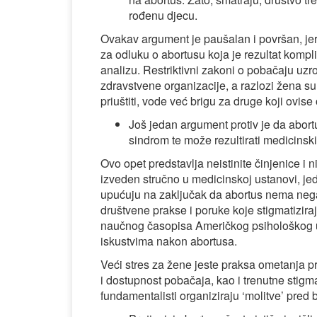
rođenu djecu.
Ovakav argument je paušalan i površan, je
za odluku o abortusu koja je rezultat komplic
analizu. Restriktivni zakoni o pobačaju uz
zdravstvene organizacije, a razlozi žena s
priuštiti, vode već brigu za druge koji ovise o
Još jedan argument protiv je da abortu
sindrom te može rezultirati medicins
Ovo opet predstavlja neistinite činjenice i
izveden stručno u medicinskoj ustanovi, je
upućuju na zaključak da abortus nema nega
društvene prakse i poruke koje stigmatizira
naučnog časopisa Američkog psihološkog ud
iskustvima nakon abortusa.
Veći stres za žene jeste praksa ometanja p
i dostupnost pobačaja, kao i trenutne stigm
fundamentalisti organiziraju ‘molitve’ pred