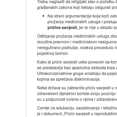
Treba naglasiti da religijski stav o početk
građanskih zakona koji trebaju osigurati pr
Na strani argumentacije koja koči ostv
pružanja medicinskih usluga i postup
priziva savjesti
, jer to nije u skladu
Odbijanje pružanja medicinskih usluga zbog 
rezultira pravnom i medicinskom nesigurnoš
neregulirano područje, ovakva procedura nij
pojedinoj bolnici.
Kako je priziv savjesti usko povezan sa kon
se predstavlja kao apsolutna sloboda koja 
Ultrakonzervativne grupe smatraju da pojedi
kojima se sprečava diskriminacija.
Neke države su zabranile priziv savjesti u 
zdravstveni djelatnici koriste svoju pozicij
su u potpunosti ovisne o njima i zdravstveno
Centar za edukaciju, savjetovanje i istraživan
je i dokument „Priziv savjesti u reproduktiv