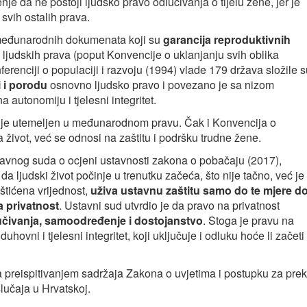
enje da ne postoji ljudsko pravo odlučivanja o tijelu žene, jer je
 svih ostalih prava.
 međunarodnih dokumenata koji su
garancija reproduktivnih
ljudskih prava (poput Konvencije o uklanjanju svih oblika
renciji o populaciji i razvoju (1994) vlade 179 država složile s
 i porodu
osnovno ljudsko pravo i povezano je sa nizom
a autonomiju i tjelesni integritet.
 nije utemeljen u međunarodnom pravu. Čak i Konvencija o
 život, već se odnosi na zaštitu i podršku trudne žene.
avnog suda o ocjeni ustavnosti zakona o pobačaju (2017),
 ljudski život počinje u trenutku začeća, što nije tačno, već je
štićena vrijednost,
uživa ustavnu zaštitu samo do te mjere d
 privatnost
. Ustavni sud utvrdio je da pravo na privatnost
čivanja, samoodređenje i dostojanstvo
. Stoga je pravu na
uhovni i tjelesni integritet, koji uključuje i odluku hoće li začeti
 preispitivanjem sadržaja Zakona o uvjetima i postupku za prek
lučaja u Hrvatskoj.