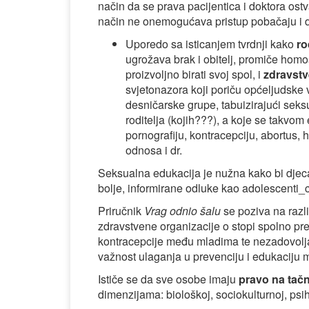
način da se prava pacijentica i doktora ost
način ne onemogućava pristup pobačaju i 
Uporedo sa isticanjem tvrdnji kako
ro
ugrožava brak i obitelj, promiče hom
proizvoljno birati svoj spol, i
zdravstv
svjetonazora koji poriču općeljudske 
desničarske grupe, tabuizirajući seks
roditelja (kojih???), a koje se takvom
pornografiju, kontracepciju, abortu
odnosa i dr.
Seksualna edukacija je nužna kako bi djeca/ml
bolje, informirane odluke kao adolescenti_
Priručnik
Vrag odnio šalu
se poziva na razli
zdravstvene organizacije o stopi spolno pr
kontracepcije među mladima te nezadovoljav
važnost ulaganja u prevenciju i edukaciju m
Ističe se da sve osobe imaju
pravo na tačn
dimenzijama: biološkoj, sociokulturnoj, psi