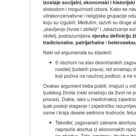
izostaje socijalni, ekonomski i historijsk
slobodom i mogućnosti izbora. Kako se nav
ultrakonzervativne i religijske grupacije od
koju su izgubili. Međutim, razvili su druge str
„slavljenje života i obitelji“ i „iskazivanje s
obitelj, podrazumijeva
vjersku definiciju 
tradicionalne
,
patrijarhalne
i
heteroseks
Neki od argumenata su sljedeći:
S obzirom na stav desničarskih zagova
nositelj ljudskih prava), isti smatraju
koji počiva na naučnoj podlozi, a ne re
Ovakav argument treba pobiti, imajući u vi
ljudskog života (neki smatraju da život ne 
proces). Dakle, iako u medicinskoj zajednic
ipak postoji slaganje i zajedničko razumije
osme i kraja desete sedmice trudnoće; fetus 
Također, zagovarači zabrane abortus
napravile abortus iz ekonomskih razlog
na abortus. Zato, smatraju, društvo tre