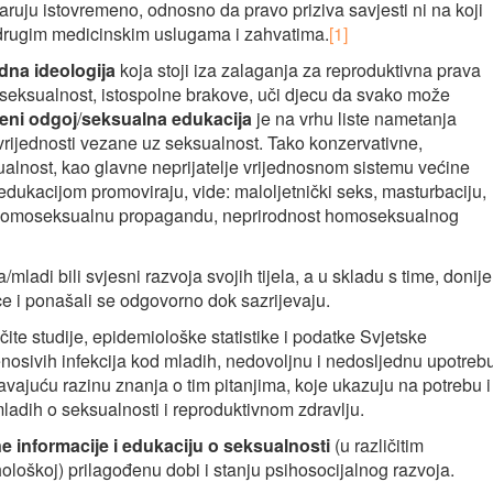
varuju istovremeno, odnosno da pravo priziva savjesti ni na koji
drugim medicinskim uslugama i zahvatima.
[1]
dna ideologija
koja stoji iza zalaganja za reproduktivna prava
oseksualnost, istospolne brakove, uči djecu da svako može
eni odgoj
/
seksualna edukacija
je na vrhu liste nametanja
vrijednosti vezane uz seksualnost. Tako konzervativne,
ualnost, kao glavne neprijatelje vrijednosnom sistemu većine
 edukacijom promoviraju, vide: maloljetnički seks, masturbaciju,
s, homoseksualnu propagandu, neprirodnost homoseksualnog
adi bili svjesni razvoja svojih tijela, a u skladu s time, donije
ce i ponašali se odgovorno dok sazrijevaju.
čite studije, epidemiološke statistike i podatke Svjetske
enosivih infekcija kod mladih, nedovoljnu i nedosljednu upotreb
ajuću razinu znanja o tim pitanjima, koje ukazuju na potrebu i
ladih o seksualnosti i reproduktivnom zdravlju.
e informacije i edukaciju o seksualnosti
(u različitim
hološkoj) prilagođenu dobi i stanju psihosocijalnog razvoja.