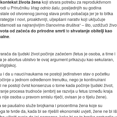
i kontekst života žena
koji stvara potrebu za reproduktivnom
odi u Priručniku
Vrag odnio šalu
, posljednjih su godina
ustale od otvorenog javnog stava protiv pobačaja jer je to bitka
ategije i novi, proaktivniji, uljepšani narativ koji uključuje
olidarnosti sa najranjivijim članovima društva“ – što, uzdižući život
života od začeća do prirodne smrti
te
shvatanje obitelji kao
ualne
.
rača da ljudski život počinje začećem (fetus je osoba, a time i
 da je abortus ubistvo te ovaj argument prikazuju kao sekularan,
ligijskoj.
du i da u nauci/naukama ne postoji jedinstven stav o početku
počinje u jednom određenom trenutku, nego je kontinuirani
i ne postoji čvrst konsenzus o tome kada počinje ljudski život,
vanje procesa trudnoće (embrij se razvija u fetus između kraja
nije osoba u pravom smislu riječi, ovisan je o tijelu žene).
a se paušalno služe brojkama i procentima žena koje su
a te tvrde da, kada bi se riješili ekonomski uvjeti, žene ne bi iš
ba učiniti svoje da joj pomogne, kako bi se te brojke pretvorile u