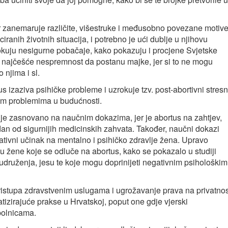
r zanemaruje različite, višestruke i međusobno povezane motiv
iranih životnih situacija, i potrebno je ući dublje u njihovu
rokuju nesigurne pobačaje, kako pokazuju i procjene Svjetske
u najčešće nespremnost da postanu majke, jer si to ne mogu
 njima i sl.
s izaziva psihičke probleme i uzrokuje tzv. post-abortivni stresn
kim problemima u budućnosti.
 nije zasnovano na naučnim dokazima, jer je abortus na zahtjev,
dan od sigurnijih medicinskih zahvata. Također, naučni dokazi
tivni učinak na mentalno i psihičko zdravlje žena. Upravo
ju žene koje se odluče na abortus, kako se pokazalo u studiji
ruženja, jesu te koje mogu doprinijeti negativnim psihološkim
ristupa zdravstvenim uslugama i ugrožavanje prava na privatnos
atizirajuće prakse u Hrvatskoj, poput one gdje vjerski
 bolnicama.