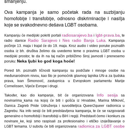
smanjenju.
Ova kampanja je samo početak rada na suzbijanju
homofobije i transfobije, odnosno diskriminacije i nasilja
koje se svakodnevno dešava LGBT osobama.
radiosarajevo.ba
lgbt-prava.ba
Kampanju će medijski pokriti portali
i
, te
Radio Sarajevo
Nes radio Banja Luka
radio stanice
i
. Kampanja
počinje 13. maja i trajat će do 19. maja. Kroz audio i video poruke poznatih
osoba iz bh. društva želimo da uvedemo teme o pravima LGBT osoba u
medijski prostor, te da ih na taj način približimo široj javnosti i prenesemo
Neka ljubi ko god koga hoće!
poruku:
Pored bh. poznatih ličnosti kampanju su podržale i mnoge osobe na
međunarodnom nivou, kao što je pomoćnik glavnog tajnika UN-a za ljudska
prava, Ivan Šimonović, zastupnica u Evropskom parlamentu Marije
Cornelissen, Vijeće Evrope i drugi.
Info sesija
Također, kao dio kampanje, bit će organizovana
sa
novinarima_kama na kojoj će biti i gošća iz Hrvatske, Marina Milković,
članica Zagreb Pride Udruženja i suvoditeljica Queer2queer radionica u
Zagrebu. Na info sesiji će biti predstavljena kampanja, te će se razgovarati
generalno o homofobiji i transfobiji u BiH i regiji. Predstavit ćemo i konkurs za
novinare_ke, koji smo raspisali za profesionalno i etičko izvještavanje o
radionica za LGBT osobe
LGBT temama. U subotu će biti organizovana