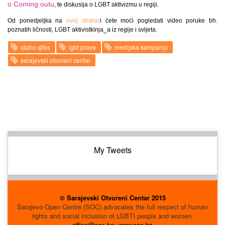
o Coming outu
, te diskusija o LGBT aktivizmu u regiji.
Od ponedjeljka na
ovoj stranic
i ćete moći pogledati video poruke bh.
poznatih ličnosti, LGBT aktivistkinja_a iz regije i svijeta.
idaho @bs
lgbt prava
medijska kampanja
sarajevski otvoreni centar
My Tweets
© Sarajevski Otvoreni Centar 2015
Sarajevo Open Centre (SOC) advocates the full respect of human
rights and social inclusion of LGBTI people and women.
office@soc.ba
;
www.soc.ba