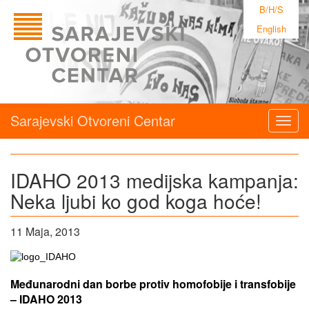
B/H/S
English
Sarajevski Otvoreni Centar
Togg
navig
IDAHO 2013 medijska kampanja:
Neka ljubi ko god koga hoće!
11 Maja, 2013
Međunarodni dan borbe protiv homofobije i transfobije
– IDAHO 2013