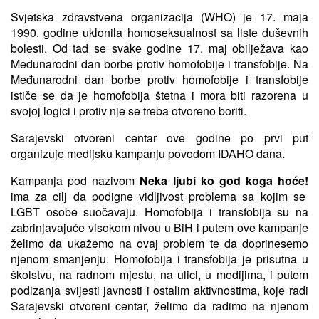
Svjetska zdravstvena organizacija (WHO) je 17. maja
1990. godine uklonila homoseksualnost sa liste duševnih
bolesti. Od tad se svake godine 17. maj obilježava kao
Međunarodni dan borbe protiv homofobije i transfobije. Na
Međunarodni dan borbe protiv homofobije i transfobije
ističe se da je homofobija štetna i mora biti razorena u
svojoj logici i protiv nje se treba otvoreno boriti.
Sarajevski otvoreni centar ove godine po prvi put
organizuje medijsku kampanju povodom IDAHO dana.
Kampanja pod nazivom
Neka
ljubi
ko
god
koga
ho
ć
e!
ima za cilj da podigne vidljivost problema sa kojim se
LGBT osobe suočavaju. Homofobija i transfobija su na
zabrinjavajuće visokom nivou u BiH i putem ove kampanje
želimo da ukažemo na ovaj problem te da doprinesemo
njenom smanjenju. Homofobija i transfobija je prisutna u
školstvu, na radnom mjestu, na ulici, u medijima, i putem
podizanja svijesti javnosti i ostalim aktivnostima, koje radi
Sarajevski otvoreni centar, želimo da radimo na njenom