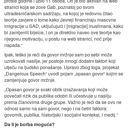
prošle godine i ubio 11 osoba. On je bio aktivan na web
stranici koja se zove Gab, poznatoj po svom
ultradesničarskom sadržaju, na kojoj je redovno čitao
teorije zavjere o tome kako Jevreji financiraju masovne
imigracije u SAD, uključujući i [migracije] muslimana, kako
bi zamijenili bijelce, i on je direktno naveo ove teorije kao
njegovu motivaciju, u postu na web stranici, noć prije
napada.“
Ipak, teško je reći da govor mržnje sam po sebi može
uzrokovati nasilje, jer postoje mnogi dodatni faktori koji
utječu na ljudsko ponašanje. Upravo zbog toga, projekat
„Dangerous Speech“ uvodi pojam „opasan govor“ kojim se
zamjenjuje govor mržnje.
„Opasan govor je svaki oblik izražavanja koji može
povećati rizik da publika odobri ili učestvuje u nasilju
prema članovima druge grupe. Važno je reći da se ovo ne
odnosi samo na sam govor, nego i na četiri faktora:
govornik, publika, historijski i socijalni kontekst, i medij.“
Da li je borba moguća?