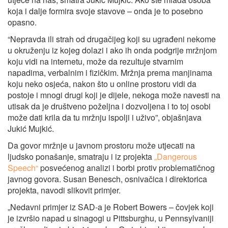
koja i dalje formira svoje stavove – onda je to posebno
opasno.
“Nepravda ili strah od drugačijeg koji su ugrađeni nekome
u okruženju iz kojeg dolazi i ako ih onda podgrije mržnjom
koju vidi na internetu, može da rezultuje stvarnim
napadima, verbalnim i fizičkim. Mržnja prema manjinama
koju neko osjeća, nakon što u online prostoru vidi da
postoje i mnogi drugi koji je dijele, nekoga može navesti na
utisak da je društveno poželjna i dozvoljena i to toj osobi
može dati krila da tu mržnju ispolji i uživo”, objašnjava
Jukić Mujkić.
Da govor mržnje u javnom prostoru može utjecati na
ljudsko ponašanje, smatraju i iz projekta
„Dangerous
Speech“
posvećenog analizi i borbi protiv problematičnog
javnog govora. Susan Benesch, osnivačica i direktorica
projekta, navodi slikovit primjer.
„Nedavni primjer iz SAD-a je Robert Bowers – čovjek koji
je izvršio napad u sinagogi u Pittsburghu, u Pennsylvaniji