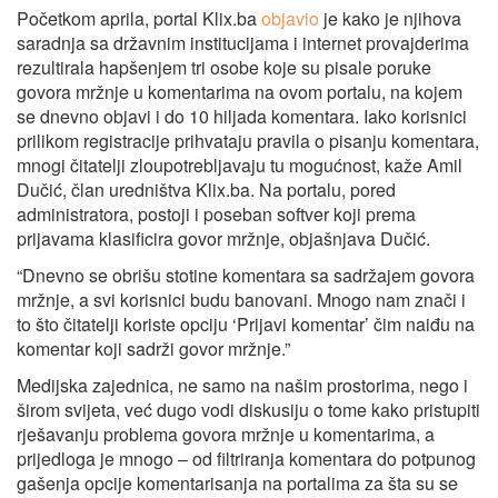
Početkom aprila, portal Klix.ba
objavio
je kako je njihova
saradnja sa državnim institucijama i internet provajderima
rezultirala hapšenjem tri osobe koje su pisale poruke
govora mržnje u komentarima na ovom portalu, na kojem
se dnevno objavi i do 10 hiljada komentara. Iako korisnici
prilikom registracije prihvataju pravila o pisanju komentara,
mnogi čitatelji zloupotrebljavaju tu mogućnost, kaže Amil
Dučić, član uredništva Klix.ba. Na portalu, pored
administratora, postoji i poseban softver koji prema
prijavama klasificira govor mržnje, objašnjava Dučić.
“Dnevno se obrišu stotine komentara sa sadržajem govora
mržnje, a svi korisnici budu banovani. Mnogo nam znači i
to što čitatelji koriste opciju ‘Prijavi komentar’ čim naiđu na
komentar koji sadrži govor mržnje.”
Medijska zajednica, ne samo na našim prostorima, nego i
širom svijeta, već dugo vodi diskusiju o tome kako pristupiti
rješavanju problema govora mržnje u komentarima, a
prijedloga je mnogo – od filtriranja komentara do potpunog
gašenja opcije komentarisanja na portalima za šta su se