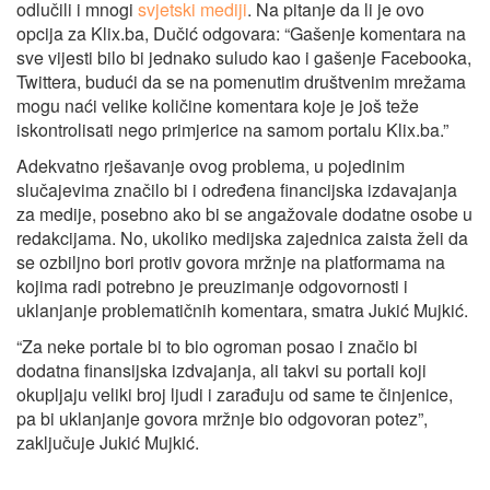
odlučili i mnogi
svjetski mediji
. Na pitanje da li je ovo
opcija za Klix.ba, Dučić odgovara: “Gašenje komentara na
sve vijesti bilo bi jednako suludo kao i gašenje Facebooka,
Twittera, budući da se na pomenutim društvenim mrežama
mogu naći velike količine komentara koje je još teže
iskontrolisati nego primjerice na samom portalu Klix.ba.”
Adekvatno rješavanje ovog problema, u pojedinim
slučajevima značilo bi i određena financijska izdavajanja
za medije, posebno ako bi se angažovale dodatne osobe u
redakcijama. No, ukoliko medijska zajednica zaista želi da
se ozbiljno bori protiv govora mržnje na platformama na
kojima radi potrebno je preuzimanje odgovornosti i
uklanjanje problematičnih komentara, smatra Jukić Mujkić.
“Za neke portale bi to bio ogroman posao i značio bi
dodatna finansijska izdvajanja, ali takvi su portali koji
okupljaju veliki broj ljudi i zarađuju od same te činjenice,
pa bi uklanjanje govora mržnje bio odgovoran potez”,
zaključuje Jukić Mujkić.