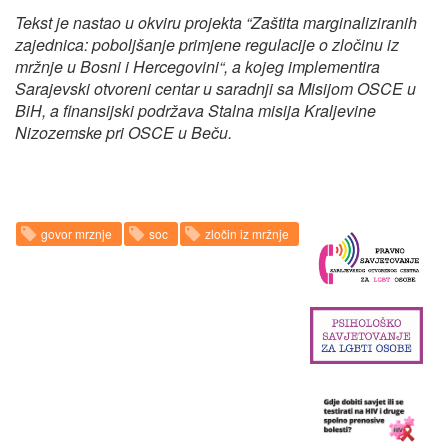
Tekst je nastao u okviru projekta “Zaštita marginaliziranih
zajednica: poboljšanje primjene regulacije o zločinu iz
mržnje u Bosni i Hercegovini“, a kojeg implementira
Sarajevski otvoreni centar u saradnji sa Misijom OSCE u
BiH, a finansijski podržava Stalna misija Kraljevine
Nizozemske pri OSCE u Beču.
govor mrznje
soc
zločin iz mržnje