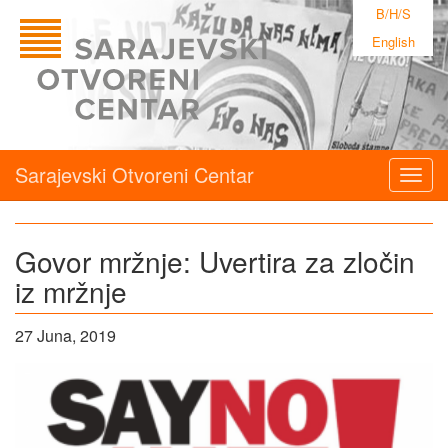
B/H/S
English
Sarajevski Otvoreni Centar
Togg
navig
Govor mržnje: Uvertira za zločin
iz mržnje
27 Juna, 2019