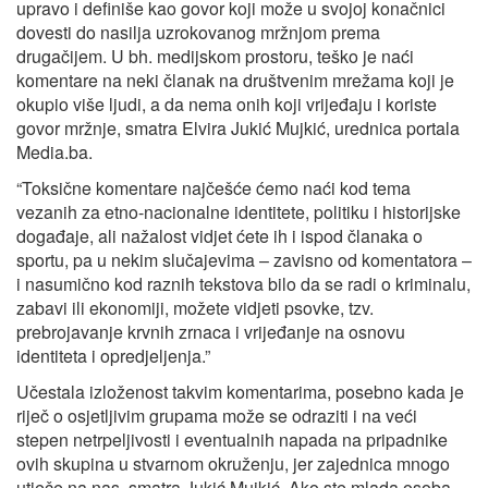
upravo i definiše kao govor koji može u svojoj konačnici
dovesti do nasilja uzrokovanog mržnjom prema
drugačijem. U bh. medijskom prostoru, teško je naći
komentare na neki članak na društvenim mrežama koji je
okupio više ljudi, a da nema onih koji vrijeđaju i koriste
govor mržnje, smatra Elvira Jukić Mujkić, urednica portala
Media.ba.
“Toksične komentare najčešće ćemo naći kod tema
vezanih za etno-nacionalne identitete, politiku i historijske
događaje, ali nažalost vidjet ćete ih i ispod članaka o
sportu, pa u nekim slučajevima – zavisno od komentatora –
i nasumično kod raznih tekstova bilo da se radi o kriminalu,
zabavi ili ekonomiji, možete vidjeti psovke, tzv.
prebrojavanje krvnih zrnaca i vrijeđanje na osnovu
identiteta i opredjeljenja.”
Učestala izloženost takvim komentarima, posebno kada je
riječ o osjetljivim grupama može se odraziti i na veći
stepen netrpeljivosti i eventualnih napada na pripadnike
ovih skupina u stvarnom okruženju, jer zajednica mnogo
utječe na nas, smatra Jukić Mujkić. Ako ste mlada osoba