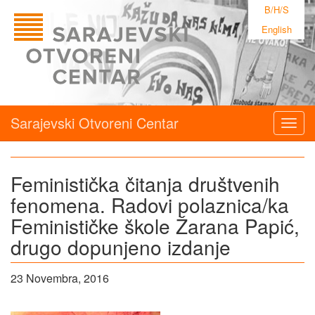
B/H/S
English
Sarajevski Otvoreni Centar
Togg
navig
Feministička čitanja društvenih
fenomena. Radovi polaznica/ka
Feminističke škole Žarana Papić,
drugo dopunjeno izdanje
23 Novembra, 2016