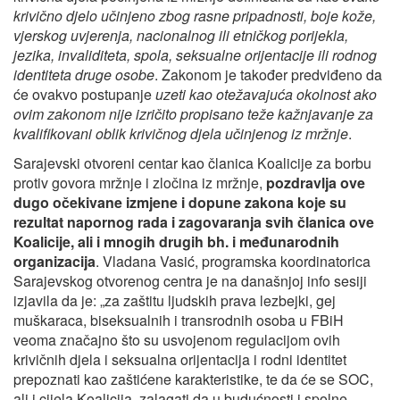
krivično djelo učinjeno zbog rasne pripadnosti, boje kože,
vjerskog uvjerenja, nacionalnog ili etničkog porijekla,
jezika, invaliditeta, spola, seksualne orijentacije ili rodnog
identiteta druge osobe
. Zakonom je također predviđeno da
će ovakvo postupanje
uzeti kao otežavajuća okolnost ako
ovim zakonom nije izričito propisano teže kažnjavanje za
kvalifikovani oblik krivičnog djela učinjenog iz mržnje
.
Sarajevski otvoreni centar kao članica Koalicije za borbu
protiv govora mržnje i zločina iz mržnje,
pozdravlja ove
dugo očekivane izmjene i dopune zakona koje su
rezultat napornog rada i zagovaranja svih članica ove
Koalicije, ali i mnogih drugih bh. i međunarodnih
organizacija
. Vladana Vasić, programska koordinatorica
Sarajevskog otvorenog centra je na današnjoj info sesiji
izjavila da je: „za zaštitu ljudskih prava lezbejki, gej
muškaraca, biseksualnih i transrodnih osoba u FBiH
veoma značajno što su usvojenom regulacijom ovih
krivičnih djela i seksualna orijentacija i rodni identitet
prepoznati kao zaštićene karakteristike, te da će se SOC,
ali i cijela Koalicija, zalagati da u budućnosti i spolne