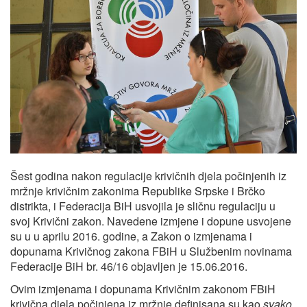
Šest godina nakon regulacije krivičnih djela počinjenih iz
mržnje krivičnim zakonima Republike Srpske i Brčko
distrikta, i Federacija BiH usvojila je sličnu regulaciju u
svoj Krivični zakon. Navedene izmjene i dopune usvojene
su u u aprilu 2016. godine, a Zakon o izmjenama i
dopunama Krivičnog zakona FBiH u Službenim novinama
Federacije BiH br. 46/16 objavljen je 15.06.2016.
Ovim izmjenama i dopunama Krivičnim zakonom FBiH
krivična djela počinjena iz mržnje definisana su kao
svako