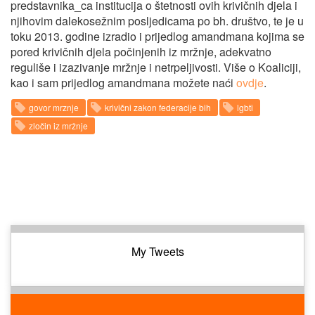
predstavnika_ca institucija o štetnosti ovih krivičnih djela i
njihovim dalekosežnim posljedicama po bh. društvo, te je u
toku 2013. godine izradio i prijedlog amandmana kojima se
pored krivičnih djela počinjenih iz mržnje, adekvatno
reguliše i izazivanje mržnje i netrpeljivosti. Više o Koaliciji,
kao i sam prijedlog amandmana možete naći
ovdje
.
govor mrznje
krivični zakon federacije bih
lgbti
zločin iz mržnje
My Tweets