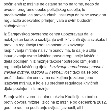
počinjenih iz mržnje ne ostane samo na tome, nego da
uvede i programe obuke policijskog osoblja, te
predstavnika_ca pravosudinih institucija da bi se usvojena
regulacija adekvatno primjenjivala u svim budućim
slučajevima.“
Iz Sarajevskog otvorenog centra upozoravaju da je
neizbježan korak u suzbijanju ovih krivičnih djela svakako i
pravilna regulacija i sankcionisanje izazivanja i
raspirivanja mržnje na svim osnovima, te da je u cilju
ispunjavanja svrhe krivično pravne regulacije krivičnih
djela počinjenih iz mržnje također potrebno izmijeniti i
regulaciju krivičnog djela:
Izazivanje narodnosne, rasne i
vjerske mržnje, razdora ili netrpeljivosti
tako da se ono
proširi dodatnim osnovima na kojima je zabranjeno
izazivati mržnju, a koje su predmet regulacije krivičnih
djela počinjenih iz mržnje.
Sarajevski otvoreni centar u okviru Koalicije za borbu
protiv govora mržnje i zločina iz mržnje od decembra 2012.
godine radi na podizanju svijesti javnosti, ali i