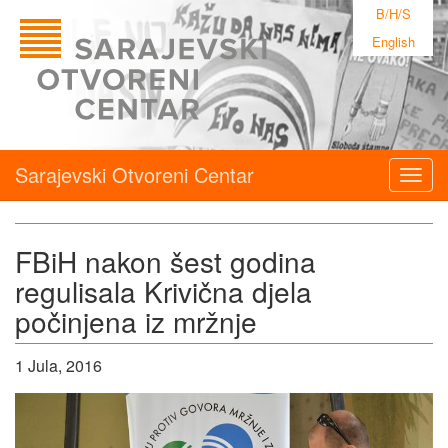
B/H/S
English
Sarajevski Otvoreni Centar
Togg
navig
FBiH nakon šest godina
regulisala Krivična djela
počinjena iz mržnje
1 Jula, 2016