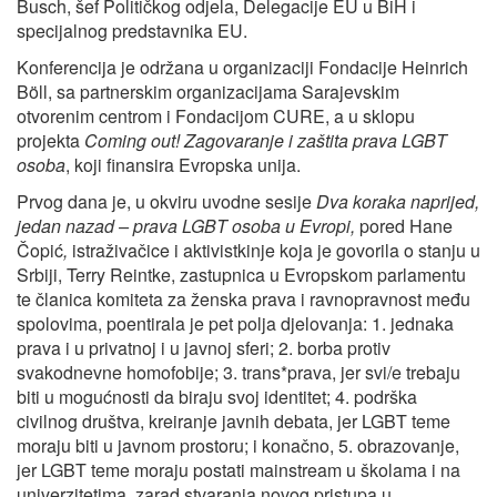
Busch, šef Političkog odjela, Delegacije EU u BiH i
specijalnog predstavnika EU.
Konferencija je održana u organizaciji Fondacije Heinrich
Böll, sa partnerskim organizacijama Sarajevskim
otvorenim centrom i Fondacijom CURE, a u sklopu
projekta
Coming out! Zagovaranje i zaštita prava LGBT
osoba
, koji finansira Evropska unija.
Prvog dana je, u okviru uvodne sesije
Dva koraka naprijed,
jedan nazad – prava LGBT osoba u Evropi,
pored Hane
Čopić
,
istraživačice i aktivistkinje koja je govorila o stanju u
Srbiji,
Terry Reintke, zastupnica u Evropskom parlamentu
te članica komiteta za ženska prava i ravnopravnost među
spolovima, poentirala je pet polja djelovanja: 1. jednaka
prava i u privatnoj i u javnoj sferi; 2. borba protiv
svakodnevne homofobije; 3. trans*prava, jer svi/e trebaju
biti u mogućnosti da biraju svoj identitet; 4. podrška
civilnog društva, kreiranje javnih debata, jer LGBT teme
moraju biti u javnom prostoru; i konačno, 5. obrazovanje,
jer LGBT teme moraju postati mainstream u školama i na
univerzitetima, zarad stvaranja novog pristupa u