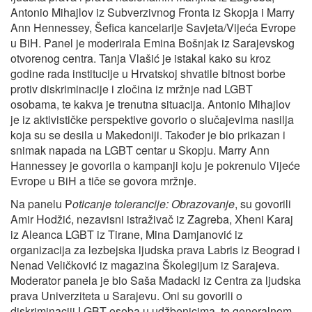
Antonio Mihajlov iz Subverzivnog Fronta iz Skopja i Marry
Ann Hennessey, Šefica kancelarije Savjeta/Vijeća Evrope
u BiH. Panel je moderirala Emina Bošnjak iz Sarajevskog
otvorenog centra. Tanja Vlašić je istakal kako su kroz
godine rada institucije u Hrvatskoj shvatile bitnost borbe
protiv diskriminacije i zločina iz mržnje nad LGBT
osobama, te kakva je trenutna situacija. Antonio Mihajlov
je iz aktivističke perspektive govorio o slučajevima nasilja
koja su se desila u Makedoniji. Također je bio prikazan i
snimak napada na LGBT centar u Skopju. Marry Ann
Hannessey je govorila o kampanji koju je pokrenulo Vijeće
Evrope u BiH a tiče se govora mržnje.
Na panelu P
oticanje tolerancije: Obrazovanje
, su govorili
Amir Hodžić, nezavisni istraživač iz Zagreba, Xheni Karaj
iz Aleanca LGBT iz Tirane, Mina Damjanović iz
organizacija za lezbejska ljudska prava Labris iz Beograd i
Nenad Veličković iz magazina Školegijum iz Sarajeva.
Moderator panela je bio Saša Madacki iz Centra za ljudska
prava Univerziteta u Sarajevu. Oni su govorili o
diskriminaciji LGBT osoba u udžbenicima, te generalnom