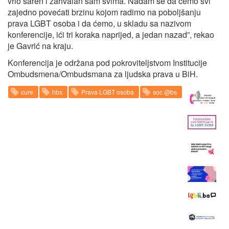
vrlo šaren i zahvalan sam svima. Nadam se da ćemo svi
zajedno povećati brzinu kojom radimo na poboljšanju
prava LGBT osoba i da ćemo, u skladu sa nazivom
konferencije, ići tri koraka naprijed, a jedan nazad”, rekao
je Gavrić na kraju.
Konferencija je održana pod pokroviteljstvom Institucije
Ombudsmena/Ombudsmana za ljudska prava u BiH.
cure
hbs
Prava LGBT osoba
soc @bs