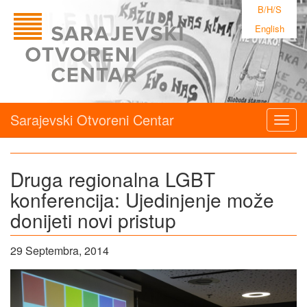
B/H/S
English
Sarajevski Otvoreni Centar
Togg
navig
Druga regionalna LGBT
konferencija: Ujedinjenje može
donijeti novi pristup
29 Septembra, 2014