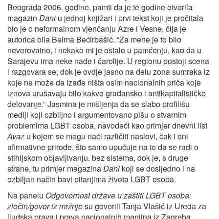
Beograda 2006. godine, pamti da je te godine otvorila
magazin
Dani
u jednoj knjižari i prvi tekst koji je pročitala
bio je o neformalnom vjenčanju Azre i Vesne, čija je
autorica bila Belma Bećirbašić. “Za mene je to bilo
neverovatno, i nekako mi je ostalo u pamćenju, kao da u
Sarajevu ima neke nade i čarolije. U regionu postoji scena
i razgovara se, dok je ovdje jasno na delu zona sumraka iz
koje ne može da izađe ništa osim nacionalnih priča koje
iznova urušavaju bilo kakvo građansko i antikapitalističko
delovanje.” Jasmina je mišljenja da se slabo profilišu
mediji koji ozbiljno i argumentovano pišu o stvarnim
problemima LGBT osoba, navodeći kao primjer dnevni list
Avaz
u kojem se mogu naći različiti naslovi, čak i oni
afirmativne prirode, što samo upućuje na to da se radi o
stihijskom objavljivanju. bez sistema, dok je, s druge
strane, tu primjer magazina
Dani
koji se dosljedno i na
ozbiljan način bavi pitanjima života LGBT osoba.
Na panelu
Odgovornost države u zaštiti LGBT osoba:
zločin/govor iz mržnje
su govorili Tanja Vlašić iz Ureda za
ljudska prava i prava nacionalnih manjina iz Zagreba,