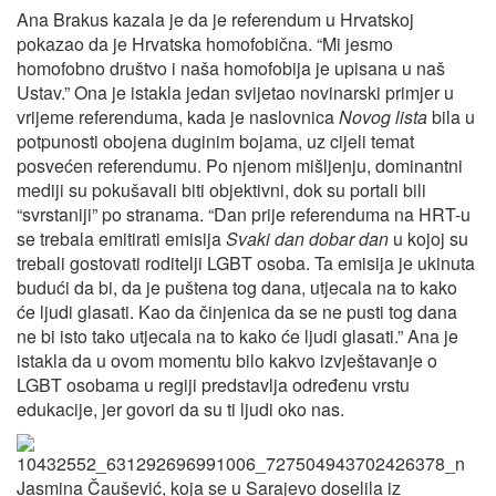
Ana Brakus kazala je da je referendum u Hrvatskoj
pokazao da je Hrvatska homofobična. “Mi jesmo
homofobno društvo i naša homofobija je upisana u naš
Ustav.” Ona je istakla jedan svijetao novinarski primjer u
vrijeme referenduma, kada je naslovnica
Novog lista
bila u
potpunosti obojena duginim bojama, uz cijeli temat
posvećen referendumu. Po njenom mišljenju, dominantni
mediji su pokušavali biti objektivni, dok su portali bili
“svrstaniji” po stranama. “Dan prije referenduma na HRT-u
se trebala emitirati emisija
Svaki dan dobar dan
u kojoj su
trebali gostovati roditelji LGBT osoba. Ta emisija je ukinuta
budući da bi, da je puštena tog dana, utjecala na to kako
će ljudi glasati. Kao da činjenica da se ne pusti tog dana
ne bi isto tako utjecala na to kako će ljudi glasati.” Ana je
istakla da u ovom momentu bilo kakvo izvještavanje o
LGBT osobama u regiji predstavlja određenu vrstu
edukacije, jer govori da su ti ljudi oko nas.
Jasmina Čaušević, koja se u Sarajevo doselila iz