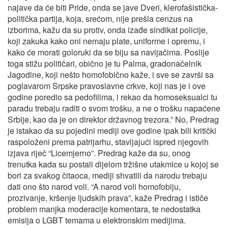
najave da će biti Pride, onda se jave Dveri, klerofašistička-
politička partija, koja, srećom, nije prešla cenzus na
izborima, kažu da su protiv, onda izađe sindikat policije,
koji zakuka kako oni nemaju plate, uniforme i opremu, i
kako će morati goloruki da se biju sa navijačima. Poslije
toga stižu političari, obično je tu Palma, gradonačelnik
Jagodine, koji nešto homofobično kaže, i sve se završi sa
poglavarom Srpske pravoslavne crkve, koji nas je i ove
godine poredio sa pedofilima, i rekao da homoseksualci tu
paradu trebaju raditi o svom trošku, a ne o trošku napaćene
Srbije, kao da je on direktor državnog trezora.” No, Predrag
je istakao da su pojedini mediji ove godine ipak bili kritički
raspoloženi prema patrijarhu, stavljajući ispred njegovih
izjava riječ “Licemjerno”. Predrag kaže da su, onog
trenutka kada su postali dijelom tržišne utakmice u kojoj se
bori za svakog čitaoca, mediji shvatili da narodu trebaju
dati ono što narod voli. “A narod voli homofobiju,
prozivanje, kršenje ljudskih prava”, kaže Predrag i ističe
problem manjka moderacije komentara, te nedostatka
emisija o LGBT temama u elektronskim medijima.