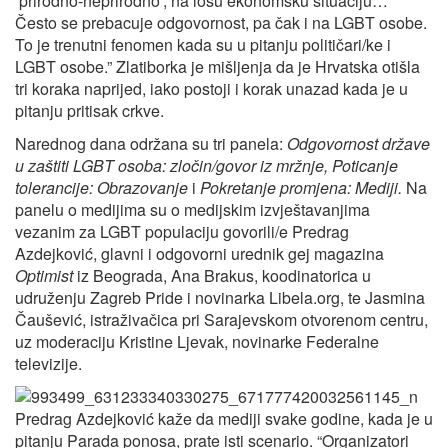
‘prirodno-neprirodno’, na lošu ekonomsku situaciju…
Često se prebacuje odgovornost, pa čak i na LGBT osobe.
To je trenutni fenomen kada su u pitanju političari/ke i
LGBT osobe.” Zlatiborka je mišljenja da je Hrvatska otišla
tri koraka naprijed, iako postoji i korak unazad kada je u
pitanju pritisak crkve.
Narednog dana održana su tri panela:
Odgovornost države
u zaštiti LGBT osoba: zločin/govor iz mržnje, Poticanje
tolerancije: Obrazovanje
i
Pokretanje promjena: Mediji.
Na
panelu o medijima su o medijskim izvještavanjima
vezanim za LGBT populaciju govorili/e Predrag
Azdejković, glavni i odgovorni urednik gej magazina
Optimist
iz Beograda, Ana Brakus, koodinatorica u
udruženju Zagreb Pride i novinarka Libela.org, te Jasmina
Čaušević, istraživačica pri Sarajevskom otvorenom centru,
uz moderaciju Kristine Ljevak, novinarke Federalne
televizije.
Predrag Azdejković kaže da mediji svake godine, kada je u
pitanju Parada ponosa, prate isti scenario. “Organizatori