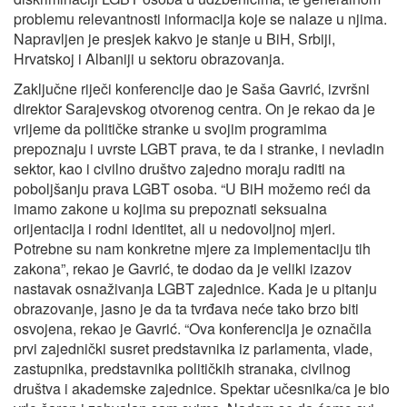
problemu relevantnosti informacija koje se nalaze u njima.
Napravljen je presjek kakvo je stanje u BiH, Srbiji,
Hrvatskoj i Albaniji u sektoru obrazovanja.
Zaključne riječi konferencije dao je Saša Gavrić, izvršni
direktor Sarajevskog otvorenog centra. On je rekao da je
vrijeme da političke stranke u svojim programima
prepoznaju i uvrste LGBT prava, te da i stranke, i nevladin
sektor, kao i civilno društvo zajedno moraju raditi na
poboljšanju prava LGBT osoba. “U BiH možemo reći da
imamo zakone u kojima su prepoznati seksualna
orijentacija i rodni identitet, ali u nedovoljnoj mjeri.
Potrebne su nam konkretne mjere za implementaciju tih
zakona”, rekao je Gavrić, te dodao da je veliki izazov
nastavak osnaživanja LGBT zajednice. Kada je u pitanju
obrazovanje, jasno je da ta tvrđava neće tako brzo biti
osvojena, rekao je Gavrić. “Ova konferencija je označila
prvi zajednički susret predstavnika iz parlamenta, vlade,
zastupnika, predstavnika političkih stranaka, civilnog
društva i akademske zajednice. Spektar učesnika/ca je bio