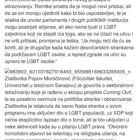
obrazovanju. Reintke smatra da je moguć novi pristup, ali
da se svi moraju ujediniti kako bi bio uspostavljen, te je
istakla da unutar parlamenta i drugih političkih institucija
mogu postojati alijanse, ali ako nema ljudi iz LGBT
zajednice koji će stajati iza toga, ako se ne izlazi na ulicu i
ne vrši pritisak, promjena je teška. “Ja mogu reći da ću se
boriti, ali je drugačije kada kažem desničarskim strankama
da podržavam LGBT osobe, a ispred zgrade na ulici su
upravo te LGBT osobe.”
Zlatiborka Popov-Momčinović (Filozofski fakultet,
Univerzitet u Istočnom Sarajevu) je govorila o sektoralnom
istraživanju koje je rađeno u sklopu projekta
Coming Out!
,
te se posebno osvrnula na političke stranke i obrazovanje.
Zlatiborka je istaknula da samo Naša stranka u svom
programu ima uključen dio o LGBT populaciji, uz SDP koji
nema eksplicitno ispisan dio o tome, ali je bio uključen u
neke aktivnosti kada su u pitanju LGBT prava. “Otvoreni
homofobni stavovi se referiraju na religijska učenja, na