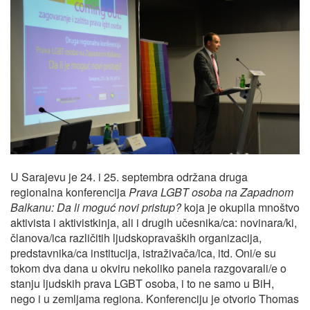
U Sarajevu je 24. i 25. septembra održana druga
regionalna konferencija
Prava LGBT osoba na Zapadnom
Balkanu: Da li moguć novi pristup?
koja je okupila mnoštvo
aktivista i aktivistkinja, ali i drugih učesnika/ca: novinara/ki,
članova/ica različitih ljudskopravaških organizacija,
predstavnika/ca institucija, istraživača/ica, itd. Oni/e su
tokom dva dana u okviru nekoliko panela razgovarali/e o
stanju ljudskih prava LGBT osoba, i to ne samo u BiH,
nego i u zemljama regiona. Konferenciju je otvorio Thomas