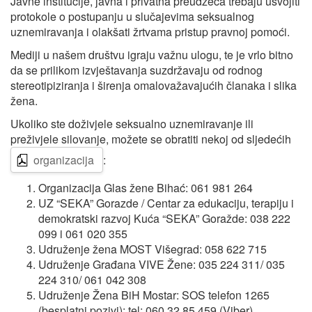
Javne institucije, javna i privatna preudzeća trebaju usvojiti
protokole o postupanju u slučajevima seksualnog
uznemiravanja i olakšati žrtvama pristup pravnoj pomoći.
Mediji u našem društvu igraju važnu ulogu, te je vrlo bitno
da se prilikom izvještavanja suzdržavaju od rodnog
stereotipiziranja i širenja omalovažavajućih članaka i slika
žena.
Ukoliko ste doživjele seksualno uznemiravanje ili
preživjele silovanje, možete se obratiti nekoj od sljedećih
organizacija
:
Organizacija Glas žene Bihać: 061 981 264
UZ “SEKA” Gorazde / Centar za edukaciju, terapiju i
demokratski razvoj Kuća “SEKA” Goražde: 038 222
099 i 061 020 355
Udruženje žena MOST Višegrad: 058 622 715
Udruženje Građana VIVE Žene: 035 224 311/ 035
224 310/ 061 042 308
Udruženje Žena BiH Mostar: SOS telefon 1265
(besplatni pozivi); tel: 060 32 85 459 (Viber)