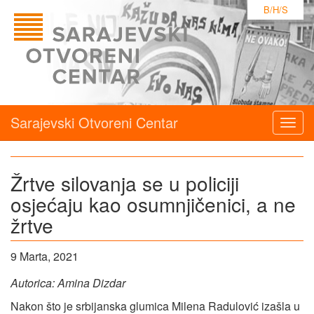
B/H/S
Sarajevski Otvoreni Centar
Togg
navig
Žrtve silovanja se u policiji
osjećaju kao osumnjičenici, a ne
žrtve
9 Marta, 2021
Autorica: Amina Dizdar
Nakon što je srbijanska glumica Milena Radulović izašla u