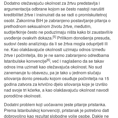
Dodatno otežavajuću okolnost za žrtvu predstavlja i
argumentacija odbrane kojom se često nastoji narušiti
kredibilitet žrtve i insinuirati da se radi o promiskuitetnoj
osobi. Zakonima BiH je zabranjeno postavljanje pitanja o
prethodnom seksualnom životu žrtve, međutim,
sudije/tkinje često ne poduzimaju ništa kako bi zaustavili/e
[5]
uvođenje ovakvih dokaza.
Prilikom donošenja presuda,
sudovi često analiziraju da li se žrtva mogla oduprijeti ili
ne. Kao olakšavajuće okolnosti uzimaju odnos između
žrtve i počinitelja, što je ne samo zabranjeno odredbama
[6]
Istanbulske konvencije
, već i naglašeno da se takav
odnos ima uzimati kao otežavajuća okolnost. No sud
zanemaruje tu obavezu, pa je tako u jednom slučaju
silovanja donio presudu kojom osuđuje počinitelja na 15
godina zatvora za krivično djelo silovanja koje je izvršio
nad svoje tri kćerke, a kao olakšavajuću okolnost navodi
porodične okolnosti.
Dodatni problem koji uočavamo jeste pitanje pristanka.
Prema Istanbulskoj konvenciji, pristanak je potrebno dati
dobrovoljno kao rezultat slobodne volje osobe. Dakle ne