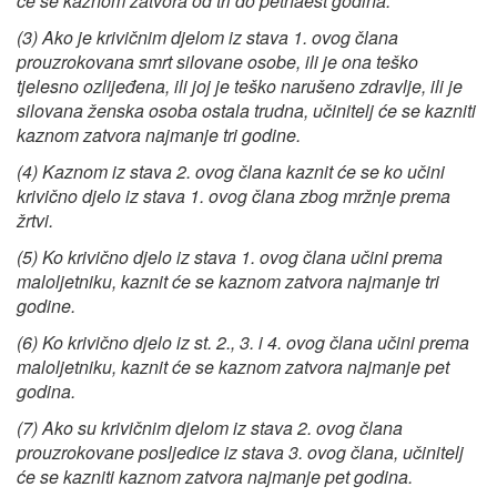
će se kaznom zatvora od tri do petnaest godina.
(3) Ako je krivičnim djelom iz stava 1. ovog člana
prouzrokovana smrt silovane osobe, ili je ona teško
tjelesno ozlijeđena, ili joj je teško narušeno zdravlje, ili je
silovana ženska osoba ostala trudna, učinitelj će se kazniti
kaznom zatvora najmanje tri godine.
(4) Kaznom iz stava 2. ovog člana kaznit će se ko učini
krivično djelo iz stava 1. ovog člana zbog mržnje prema
žrtvi.
(5) Ko krivično djelo iz stava 1. ovog člana učini prema
maloljetniku, kaznit će se kaznom zatvora najmanje tri
godine.
(6) Ko krivično djelo iz st. 2., 3. i 4. ovog člana učini prema
maloljetniku, kaznit će se kaznom zatvora najmanje pet
godina.
(7) Ako su krivičnim djelom iz stava 2. ovog člana
prouzrokovane posljedice iz stava 3. ovog člana, učinitelj
će se kazniti kaznom zatvora najmanje pet godina.