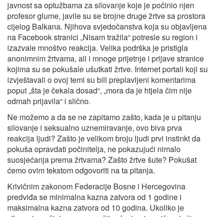
javnost sa optužbama za silovanje koje je počinio njen
profesor glume, javile su se brojne druge žrtve sa prostora
cijelog Balkana. Njihova svjedočanstva koja su objavljena
na Facebook stranici „Nisam tražila“ potresle su region i
izazvale mnoštvo reakcija. Velika podrška je pristigla
anonimnim žrtvama, ali i mnoge prijetnje i prijave stranice
kojima su se pokušale ušutkati žrtve. Internet portali koji su
izvještavali o ovoj temi su bili preplavljeni komentarima
poput „šta je čekala dosad“, „mora da je htjela čim nije
odmah prijavila“ i slično.
Ne možemo a da se ne zapitamo zašto, kada je u pitanju
silovanje i seksualno uznemiravanje, ovo biva prva
reakcija ljudi? Zašto je velikom broju ljudi prvi instinkt da
pokuša opravdati počinitelja, ne pokazujući nimalo
suosjećanja prema žrtvama? Zašto žrtve šute? Pokušat
ćemo ovim tekstom odgovoriti na ta pitanja.
Krivičnim zakonom Federacije Bosne i Hercegovina
predviđa se minimalna kazna zatvora od 1 godine i
maksimalna kazna zatvora od 10 godina. Ukoliko je