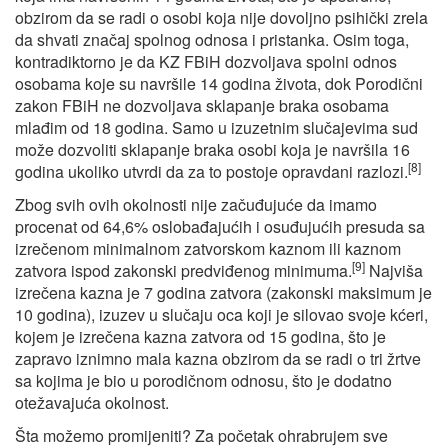
obzirom da se radi o osobi koja nije dovoljno psihički zrela
da shvati značaj spolnog odnosa i pristanka. Osim toga,
kontradiktorno je da KZ FBiH dozvoljava spolni odnos
osobama koje su navršile 14 godina života, dok Porodični
zakon FBiH ne dozvoljava sklapanje braka osobama
mlađim od 18 godina. Samo u izuzetnim slučajevima sud
može dozvoliti sklapanje braka osobi koja je navršila 16
[8]
godina ukoliko utvrdi da za to postoje opravdani razlozi.
Zbog svih ovih okolnosti nije začuđujuće da imamo
procenat od 64,6% oslobađajućih i osuđujućih presuda sa
izrečenom minimalnom zatvorskom kaznom ili kaznom
[9]
zatvora ispod zakonski predviđenog minimuma.
Najviša
izrečena kazna je 7 godina zatvora (zakonski maksimum je
10 godina), izuzev u slučaju oca koji je silovao svoje kćeri,
kojem je izrečena kazna zatvora od 15 godina, što je
zapravo iznimno mala kazna obzirom da se radi o tri žrtve
sa kojima je bio u porodičnom odnosu, što je dodatno
otežavajuća okolnost.
Šta možemo promijeniti? Za početak ohrabrujem sve