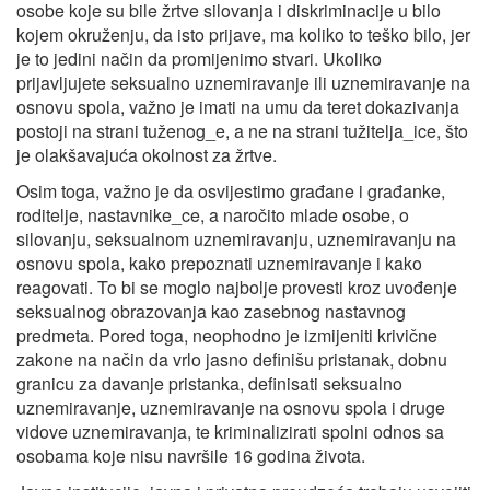
osobe koje su bile žrtve silovanja i diskriminacije u bilo
kojem okruženju, da isto prijave, ma koliko to teško bilo, jer
je to jedini način da promijenimo stvari. Ukoliko
prijavljujete seksualno uznemiravanje ili uznemiravanje na
osnovu spola, važno je imati na umu da teret dokazivanja
postoji na strani tuženog_e, a ne na strani tužitelja_ice, što
je olakšavajuća okolnost za žrtve.
Osim toga, važno je da osvijestimo građane i građanke,
roditelje, nastavnike_ce, a naročito mlade osobe, o
silovanju, seksualnom uznemiravanju, uznemiravanju na
osnovu spola, kako prepoznati uznemiravanje i kako
reagovati. To bi se moglo najbolje provesti kroz uvođenje
seksualnog obrazovanja kao zasebnog nastavnog
predmeta. Pored toga, neophodno je izmijeniti krivične
zakone na način da vrlo jasno definišu pristanak, dobnu
granicu za davanje pristanka, definisati seksualno
uznemiravanje, uznemiravanje na osnovu spola i druge
vidove uznemiravanja, te kriminalizirati spolni odnos sa
osobama koje nisu navršile 16 godina života.