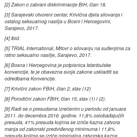
[2] Zakon o zabrani diskriminacije BiH, član 18.
[3] Sarajevski otvoreni centar, Krivična djela silovanja i
ostalog seksualnog nasilja u Bosni i Hercegovini,
Sarajevo, 2017.
[4] Ibid.
[5] TRIAL International, Mitovi o silovanju na suđenjima za
ratno seksualno nasilje, Sarajevo, 2017.
[6] Bosna i Hercegovina je potpisnica Istanbulske
konvencije, te je obavezna svoje zakone uskladiti sa
odredbama Konvencije.
[7] Krivični zakon FBiH, član 2, stav (12)
[8] Porodični zakon FBiH, član 15, stav (1) i (2).
[9] Radi se o presudama izrečenim u periodu od januara
2011. do decembra 2016. godine. 11,8% oslobađajućih
presuda, 41% presuda kojima se izriče kazna zatvora
manja od zakonski predviđenog minimuma i 11,8%
presuda kojima se izriče minimalna zatvorska kazna.