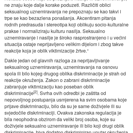
ne znaju koje dalje korake poduzeti. Različiti oblici
seksualnog uznemiravanja ne prepoznaju se kao takvi i
trpe se kao bezazlena ponašanja. Akcentiram pitanja
rodnih predrasuda i stereotipa koji oblikuju socio-kulturalne
prakse i normaliziraju kulturu nasilja. Seksualno
uznemiravanje i nasilje je široko rasprostranjeno i u većini
situacija ostaje neprijavljeno velikim dijelom i zbog takve
reakcije koja je oblik viktimizacije žrtve.“
Dakle jedan od glavnih razloga za neprijavljivanje
seksualnog uznemiravanja, uznemiravanja na osnovu
spola ili bilo kojeg drugog oblika diskriminacije je strah od
reakcije okruženja. Zakon o zabrani diskriminacije
zabranjuje viktimizaciju kao poseban oblik
[2]
diskriminacije
. Svrha ovih odredbi je zaštita od
nepovoljnog postupanja usmjerena ka svim osobama koje
prijave diskriminaciju, bilo da su je same doživjele ili su
svjedočile diskriminaciji. Ovakva zakonska regulacija je
bila neophodna obzirom da veliki broj osoba, koje su
doživjele seksualno uznemiravanje ili bilo koji drugi oblik
diskriminacije, biva dodatno diskriminiran unutar okruženja