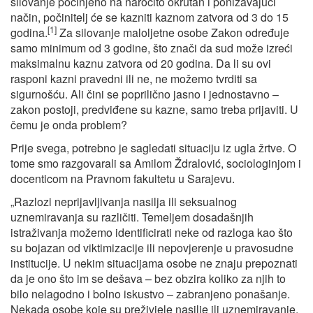
silovanje počinjeno na naročito okrutan i ponižavajući
način, počinitelj će se kazniti kaznom zatvora od 3 do 15
[1]
godina.
Za silovanje maloljetne osobe Zakon određuje
samo minimum od 3 godine, što znači da sud može izreći
maksimalnu kaznu zatvora od 20 godina. Da li su ovi
rasponi kazni pravedni ili ne, ne možemo tvrditi sa
sigurnošću. Ali čini se poprilično jasno i jednostavno –
zakon postoji, predviđene su kazne, samo treba prijaviti. U
čemu je onda problem?
Prije svega, potrebno je sagledati situaciju iz ugla žrtve. O
tome smo razgovarali sa Amilom Ždralović, sociologinjom i
docenticom na Pravnom fakultetu u Sarajevu.
„Razlozi neprijavljivanja nasilja ili seksualnog
uznemiravanja su različiti. Temeljem dosadašnjih
istraživanja možemo identificirati neke od razloga kao što
su bojazan od viktimizacije ili nepovjerenje u pravosudne
institucije. U nekim situacijama osobe ne znaju prepoznati
da je ono što im se dešava – bez obzira koliko za njih to
bilo nelagodno i bolno iskustvo – zabranjeno ponašanje.
Nekada osobe koje su preživjele nasilje ili uznemiravanje,