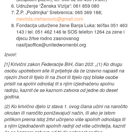
Udruženje “Ženska Vizija”: 061 859 080
Ž.P. „Podrinjka” Srebrenica: 065 369 188;
mevlida.mehanovic@gmail.com
Fondacija uduržene žene Banja Luka: tel/fax 051 463
143 i tel. 051 462 146 te SOS telefon 1264 za zene i
djecu žrtve rodno zasnovanog
nasiljaoffice@unitedwomenbl.org
Izvori:
[1] Krivični zakon Federacije BiH, član 203: „(1) Ko drugu
osobu upotrebom sile ili prijetnje da će izravno napasti na
njezin život ili tijelo ili na život ili tijelo njoj bliske osobe
prisili na spolni odnošaj ili s njim izjednačenu spolnu
radnju, kaznit će se kaznom zatvora od jedne do deset
godina.
(2) Ko krivično djelo iz stava 1. ovog člana učini na naročito
okrutan ili naročito ponižavajući način, ili ako je istom
prilikom prema istoj žrtvi učinjeno više spolnih odnošaja ili
s njim izjednačenih spolnih radnji od više učinitelja, kaznit