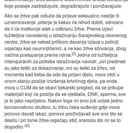
koje postaje zastrašujuće, degradirajuće i ponižavajuće.
Ako se žrtve pak odluče da prijave seksualno nasilje ili
uznemiravanje, pitanje je kakav će ishod dobiti, odnosno
da li će institucije stati u odbranu žrtve. Prema izjavi
tužiteljice navedenoj u istraživanju Sarajevskog otvorenog
centra, žrtve se nekad prilikom davanja izjava u policiji
osjećaju kao osumnjičenici, a ne kao žrtve silovanja, zbog
[3]
načina postupanja prema njima.
Jedna od tužiteljica
intervjuiranih za potrebe istraživanja navodi: „ovi predmeti
su jako teški za dokazivanje, oni su teški za žrtvu, od
momenta kad treba da ode da prijavi djelo, mora otići u
onom stanju poslije izvršenja krivičnog djela, pa onda
mora u CUM da se obavi ljekarski pregled, da se prikupe
materijali koji će poslije da se vještače, DNK, sperma, sve
je to jako neprijatno. Nakon toga mi smo još uvijek jedno
konzervativno društvo, tu žrtvu čeka suđenje gdje mora
ponovo davati iskaz, ponovo proživljavati sve ono što se
desilo i pri tome žrtve osjećaju stid, sramotu što im se to
[4]
dogodilo.“