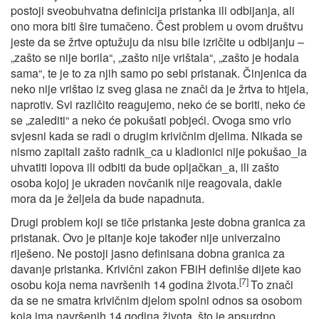
postoji sveobuhvatna definicija pristanka ili odbijanja, ali
ono mora biti šire tumačeno. Čest problem u ovom društvu
jeste da se žrtve optužuju da nisu bile izričite u odbijanju –
„zašto se nije borila“, „zašto nije vrištala“, „zašto je hodala
sama“, te je to za njih samo po sebi pristanak. Činjenica da
neko nije vrištao iz sveg glasa ne znači da je žrtva to htjela,
naprotiv. Svi različito reagujemo, neko će se boriti, neko će
se „zalediti“ a neko će pokušati pobjeći. Ovoga smo vrlo
svjesni kada se radi o drugim krivičnim djelima. Nikada se
nismo zapitali zašto radnik_ca u kladionici nije pokušao_la
uhvatiti lopova ili odbiti da bude opljačkan_a, ili zašto
osoba kojoj je ukraden novčanik nije reagovala, dakle
mora da je željela da bude napadnuta.
Drugi problem koji se tiče pristanka jeste dobna granica za
pristanak. Ovo je pitanje koje također nije univerzalno
riješeno. Ne postoji jasno definisana dobna granica za
davanje pristanka. Krivični zakon FBiH definiše dijete kao
[7]
osobu koja nema navršenih 14 godina života.
To znači
da se ne smatra krivičnim djelom spolni odnos sa osobom
koja ima navršenih 14 godina života, što je apsurdno,