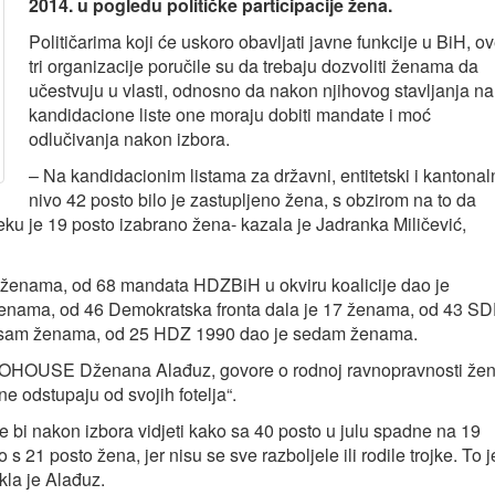
2014. u pogledu političke participacije žena.
Političarima koji će uskoro obavljati javne funkcije u BiH, o
tri organizacije poručile su da trebaju dozvoliti ženama da
učestvuju u vlasti, odnosno da nakon njihovog stavljanja na
kandidacione liste one moraju dobiti mandate i moć
odlučivanja nakon izbora.
– Na kandidacionim listama za državni, entitetski i kantonal
nivo 42 posto bilo je zastupljeno žena, s obzirom na to da
eku je 19 posto izabrano žena- kazala je Jadranka Miličević,
ženama, od 68 mandata HDZBiH u okviru koalicije dao je
enama, od 46 Demokratska fronta dala je 17 ženama, od 43 S
 osam ženama, od 25 HDZ 1990 dao je sedam ženama.
NFOHOUSE Dženana Alađuz, govore o rodnoj ravnopravnosti že
 ne odstupaju od svojih fotelja“.
e bi nakon izbora vidjeti kako sa 40 posto u julu spadne na 19
 21 posto žena, jer nisu se sve razboljele ili rodile trojke. To j
kla je Alađuz.