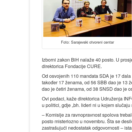
Foto: Sarajevski otvoreni centar
Izborni zakon BiH nalaže 40 posto. U prosj
direktorica Fondacije CURE.
Od osvojenih 110 mandata SDA je 17 dala 
također 17 ženama, od 56 SBB dao je 13 ž
dao je četiri ženama, od 38 SNSD dao je
Ovi podaci, kaže direktorica Udruženja I
u politici, gdje „bh. lideri ni u kojem slučaju
– Komisije za ravnopravnost spolova trebal
posto misteriozno u novembru. Šta se desilo s
zastrašujući nedostatak odgovornosti – ista