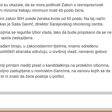
ije su ukazale, da se mora poštivati Zakon o ravnopravnosti
im nivoima trebaju minimum imati 40 posto žena.
borni zakon BiH uvede ženska kvota od 50 posto. Na taj način
kao je Saša Gavrić, direktor Sarajevskog otvorenog centra.
kojima se reguliše izbor vlada, tako da bude propisano da se ne
 spola zastupljena.
rađani biraju, u zakonodavnim tijelima, imamo određenu
političkih stranaka odlučuju, u izvršnoj vlasti, nemamo gotovo
niji printani mediji pisali o kandidatkinja na proteklim izborima,
oljno zastupljene u novinskim člancima, na osnovu kojih se da
bi ni znalo da žene postoje u politici.