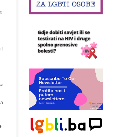
ve
ni
DP
na
e