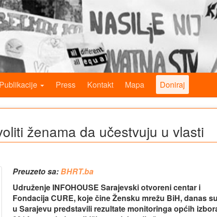
Publikacije
Press
Kontakt
Mapa
Doniraj
liti ženama da učestvuju u vlasti
Preuzeto sa:
BHRT.ba
Udruženje INFOHOUSE Sarajevski otvoreni centar i
Fondacija CURE, koje čine Žensku mrežu BiH, danas s
u Sarajevu predstavili rezultate monitoringa općih izbor