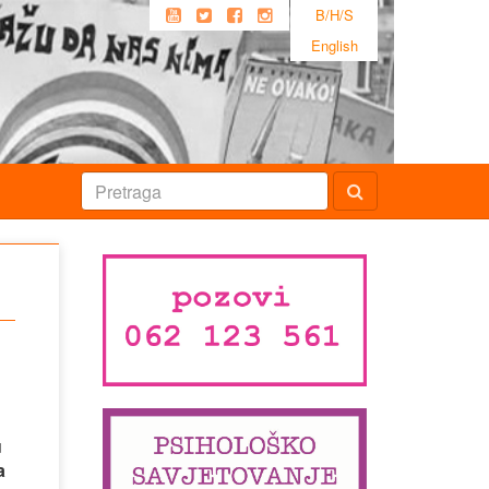
B/H/S
English
u
a