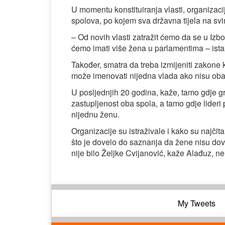
U momentu konstituiranja vlasti, organizac
spolova, po kojem sva državna tijela na sv
– Od novih vlasti zatražit ćemo da se u Iz
ćemo imati više žena u parlamentima – ista
Također, smatra da treba izmijeniti zakone 
može imenovati nijedna vlada ako nisu oba
U posljednjih 20 godina, kaže, tamo gdje g
zastupljenost oba spola, a tamo gdje lideri 
nijednu ženu.
Organizacije su istraživale i kako su najčita
što je dovelo do saznanja da žene nisu dov
nije bilo Željke Cvijanović, kaže Alađuz, ne 
My Tweets