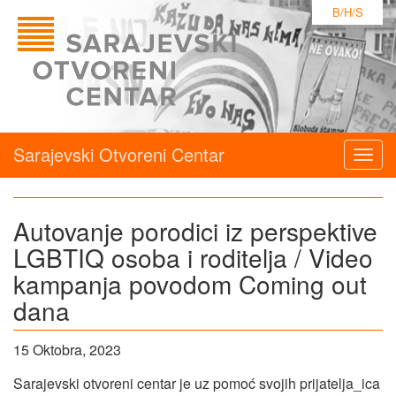
B/H/S
Sarajevski Otvoreni Centar
Togg
navig
Autovanje porodici iz perspektive
LGBTIQ osoba i roditelja / Video
kampanja povodom Coming out
dana
15 Oktobra, 2023
Sarajevski otvoreni centar je uz pomoć svojih prijatelja_ica