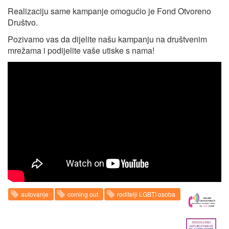
Realizaciju same kampanje omogućio je Fond Otvoreno
Društvo.
Pozivamo vas da dijelite našu kampanju na društvenim
mrežama i podijelite vaše utiske s nama!
autovanje
coming out
roditelji LGBTI osoba