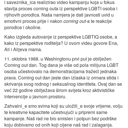
i saveznika_ica realizirao video kampanju koja u fokus
stavlja proces coming outa iz perspektive LGBTI osoba i
njihovih porodica. Naša namjera je dati javnosti uvid u
emotivni proces prije i nakon
coming out
-a te reakcije
porodice i okoline.
Kako izgleda autovanje iz perspektive LGBTIQ osobe, a
kako iz perspektive roditelja? U ovom videu govore Ena,
Ali i Alijeva mama.
11. oktobra 1988. u Washingtonu prvi put je obilježen
Coming out dan. Tog dana je više od pola milijuna LGBT
osoba učestvovalo na demonstracijama tražeći jednaka
prava. Coming out dan jeste dan izlaska iz ormara stida i
skrivanja svog rodnog i seksualnog identiteta. Ovaj dan se
već 22 godine obilježava širom svijeta kroz aktivističke
intervencije u javnom prostoru.
Zahvalni_e smo svima koji su uložili_e svoje vrijeme, volju
te kreativne kapacitete učestvujući u pripremi same
kampanje. Naš rad ne bio smislen i potpun bez podrške
koju dobivamo od onih koji cijene naš rad i zalaganja.