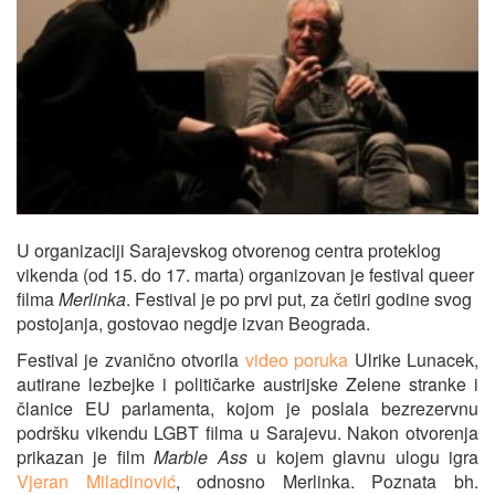
U organizaciji Sarajevskog otvorenog centra proteklog
vikenda (od 15. do 17. marta) organizovan je festival queer
filma
Merlinka
. Festival je po prvi put, za četiri godine svog
postojanja, gostovao negdje izvan Beograda.
Festival je zvanično otvorila
video poruka
Ulrike Lunacek,
autirane lezbejke i političarke austrijske Zelene stranke i
članice EU parlamenta, kojom je poslala bezrezervnu
podršku vikendu LGBT filma u Sarajevu. Nakon otvorenja
prikazan je film
Marble Ass
u kojem glavnu ulogu igra
Vjeran Miladinović
, odnosno Merlinka. Poznata bh.