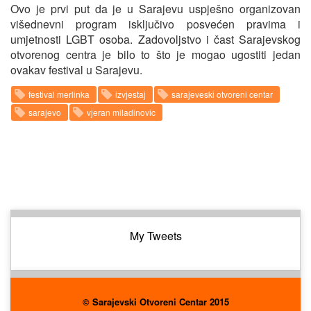
Ovo je prvi put da je u Sarajevu uspješno organizovan
višednevni program isključivo posvećen pravima i
umjetnosti LGBT osoba. Zadovoljstvo i čast Sarajevskog
otvorenog centra je bilo to što je mogao ugostiti jedan
ovakav festival u Sarajevu.
festival merlinka
izvjestaj
sarajeveski otvoreni centar
sarajevo
vjeran miladinovic
My Tweets
© Sarajevski Otvoreni Centar 2015