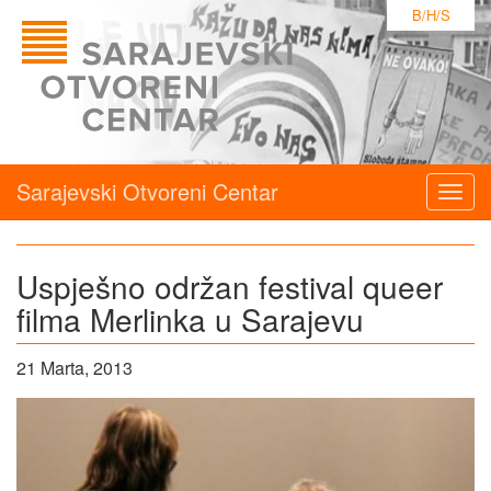
B/H/S
Sarajevski Otvoreni Centar
Togg
navig
Uspješno održan festival queer
filma Merlinka u Sarajevu
21 Marta, 2013