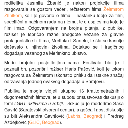
rediteljka Jasmila Žbanić je nakon projekcije filma
razgovarala sa gostom večeri, režiserom filma
Želimirom
Žilnikom
, koji je govorio o filmu – nastanku ideje za film,
specifičnim načinom rada na njemu, te o uspjesima koje je
film imao. Odgovaranjem na brojna pitanja iz publike,
režiser je ispričao razne anegdote vezane za glavne
protagonistice iz filma, Merlinku i Sanelu, te šta se kasnije
dešavalo u njihovim životima. Dotakao se i tragičnog
događaja vezanog za Merlinkino ubistvo.
Među brojnim posjetiteljima_cama Festivala bio je i
poznati bh. pozorišni režiser Haris Pašović, koji je tokom
razgovora sa Želimirom iskoristio priliku da istakne značaj
održavanja jednog ovakvog događaja u Sarajevu.
Publika je mogla vidjeti ukupno 16 kratkometražnih i
dugometražnih filmova, te u subotu prisustvovati diskusiji o
temi
LGBT aktivizma u Srbiji
. Diskusiju je moderirao Saša
Gavrić (Sarajevski otvoreni centar), a gošća i gost diskusije
su bili Aleksandra Gavrilović (
Labris, Beograd
) i Predrag
Azdejković (
GLIC, Beograd
).