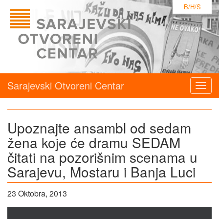
B/H/S
Sarajevski Otvoreni Centar
Togg
navig
Upoznajte ansambl od sedam
žena koje će dramu SEDAM
čitati na pozorišnim scenama u
Sarajevu, Mostaru i Banja Luci
23 Oktobra, 2013