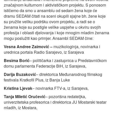
značajnom kulturnom i aktivističkom projektu. S ponosom
ističemo da smo u ansamblu od sedam žena koje će
dramu SEDAM čitati na sceni okupili sjajne bh. žene koje
su pružile veliku podršku ovom projektu, a radi se o
ženama koje su postigle velike uspjehe u okviru svojih
profesija i oblasti djelovanja i koje mnogim mladim ženama
mogu poslužiti kao primjer. Ansambl SEDAM čine:
Vesna Andree Zaimović –
muzikologinja, novinarka i
urednica portala Radio Sarajevo, iz Sarajeva
Besima Borić
– političarka i zastupnica u Predstavničkom
domu parlamenta Federacije BiH, iz Sarajeva,
Darija Buzaković
– direktorica Međunarodnog filmskog
festivala Kratkofil Plus, iz Banja Luke
Kristina Ljevak
– novinarka FTV-a, iz Sarajeva,
Tanja Miletić Oručević
– pozorišna redateljka,
univerzitetska profesorica i direktorica JU Mostarski teatar
mladih, iz Mostara,