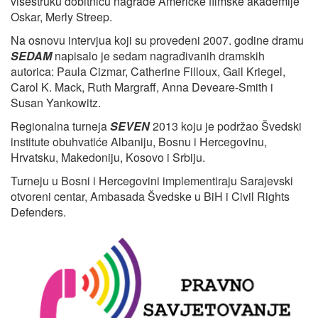
višestruku dobitnicu nagrade Američke filmske akademije
Oskar, Merly Streep.
Na osnovu intervjua koji su provedeni 2007. godine dramu
SEDAM
napisalo je sedam nagrađivanih dramskih
autorica: Paula Cizmar, Catherine Filloux, Gail Kriegel,
Carol K. Mack, Ruth Margraff, Anna Deveare-Smith i
Susan Yankowitz.
Regionalna turneja
SEVEN
2013 koju je podržao Švedski
institute obuhvatiće Albaniju, Bosnu i Hercegovinu,
Hrvatsku, Makedoniju, Kosovo i Srbiju.
Turneju u Bosni i Hercegovini implementiraju Sarajevski
otvoreni centar, Ambasada Švedske u BiH i Civil Rights
Defenders.