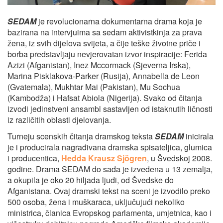
SEDAM
je revolucionarna dokumentarna drama koja je
bazirana na intervjuima sa sedam aktivistkinja za prava
žena, iz svih dijelova svijeta, a čije teške životne priče i
borba predstavljaju nevjerovatan izvor inspiracije: Ferida
Azizi (Afganistan), Inez Mccormack (Sjeverna Irska),
Marina Pisklakova-Parker (Rusija), Annabella de Leon
(Gvatemala), Mukhtar Mai (Pakistan), Mu Sochua
(Kambodža) i Hafsat Abiola (Nigerija). Svako od čitanja
izvodi jedinstveni ansambl sastavljen od istaknutih ličnosti
iz različitih oblasti djelovanja.
Turneju scenskih čitanja dramskog teksta
SEDAM
inicirala
je i producirala nagrađivana dramska spisateljica, glumica
i producentica,
Hedda Krausz Sjögren
, u Švedskoj 2008.
godine. Drama SEDAM do sada je izvedena u 13 zemalja,
a okupila je oko 20 hiljada ljudi, od Švedske do
Afganistana. Ovaj dramski tekst na sceni je izvodilo preko
500 osoba, žena i muškaraca, uključujući nekoliko
ministrica, članica Evropskog parlamenta, umjetnica, kao i