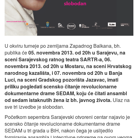
U okviru turneje po zemljama Zapadnog Balkana, bh.
publika će
05. novembra 2013. od 20h u Sarajevu, na
sceni Sarajevskog ratnog teatra SARTR-a, 06.
novembra 2013. od 20h u Mostaru, na sceni Hrvatskog
narodnog kazališta, i 07. novembra od 20h u Banja
Luci, na sceni Gradskog pozorišta Jazavac, imati
priliku pogledati scensko čitanje revolucionarne
dokumentarne drame SEDAM, koju će čitati ansambl
od sedam istaknutih žena iz bh. javnog života.
Ulaz na
sve tri izvedbe je slobodan.
Početkom sepembra Sarajevski otvoreni centar najavio je
scensko čitanje revolucionarne dokumentarne drame
SEDAM u tri grada u BiH, nakon čega je uslijedilo
formiranje ansambla i intenzivne pripreme na ovom veoma