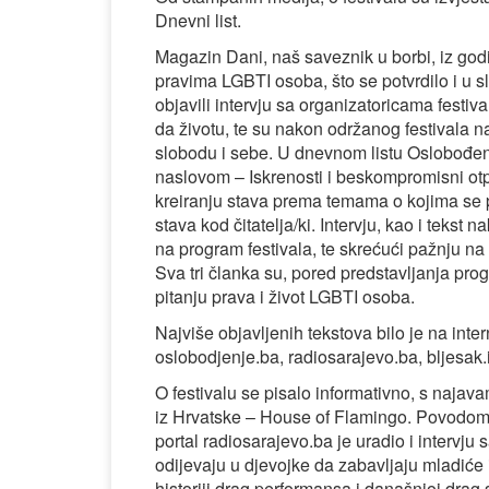
Dnevni list.
Magazin Dani, naš saveznik u borbi, iz godi
pravima LGBTI osoba, što se potvrdilo i u sl
objavili intervju sa organizatoricama festiv
da životu, te su nakon održanog festivala 
slobodu i sebe. U dnevnom listu Oslobođenj
naslovom – Iskrenosti i beskompromisni otp
kreiranju stava prema temama o kojima se p
stava kod čitatelja/ki. Intervju, kao i tekst
na program festivala, te skrećući pažnju na 
Sva tri članka su, pored predstavljanja progr
pitanju prava i život LGBTI osoba.
Najviše objavljenih tekstova bilo je na inter
oslobodjenje.ba, radiosarajevo.ba, bljesak.
O festivalu se pisalo informativno, s naja
iz Hrvatske – House of Flamingo. Povodom n
portal radiosarajevo.ba je uradio i intervj
odijevaju u djevojke da zabavljaju mladiće i
historiji drag performansa i današnjoj drag sc