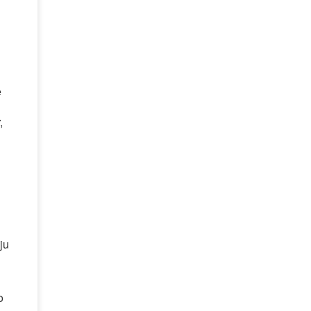
e
,
ju
o