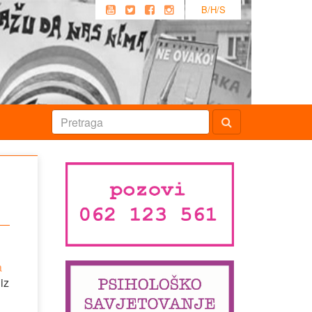
B/H/S
a
iz