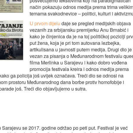
posvećujemo tekstovima koji na paradigmatičan
način pokazuju odnos medija prema trima veliki
temama svakodnevice – politici, kulturi i aktivizm
U prvom dijelu
daje se pregled medijskih objava
vezanih za srbijansku premijerku Anu Brnabić i
kako je činjenica da je na toj političkoj poziciji prv
put žena, koja je pri tom autovana lezbejka,
artikulisana u javnosti putem medija. Drugi dio je
vezan za pisanja o Međunarodnom festivalu que
filma Merlinka u Sarajevu i kako dobro vođena
promocija festivala kreira i odnos medija prema
ako ga policija još uvijek označava. Treći dio se odnosi na
avnom prostoru Međunarodnog dana borbe protiv homofobije i
parade još. Treći dio objavljujemo u sutra.
 Sarajevu se 2017. godine održao po peti put. Festival je već