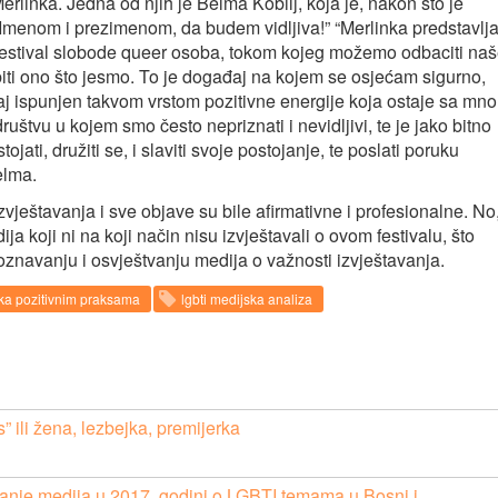
linka. Jedna od njih je Belma Kobilj, koja je, nakon što je
“Imenom i prezimenom, da budem vidljiva!” “Merlinka predstavlj
 i festival slobode queer osoba, tokom kojeg možemo odbaciti na
biti ono što jesmo. To je događaj na kojem se osjećam sigurno,
đaj ispunjen takvom vrstom pozitivne energije koja ostaje sa mn
uštvu u kojem smo često nepriznati i nevidljivi, te je jako bitno
jati, družiti se, i slaviti svoje postojanje, te poslati poruku
elma.
zvještavanja i sve objave su bile afirmativne i profesionalne. No
 koji ni na koji način nisu izvještavali o ovom festivalu, što
oznavanju i osvještvanju medija o važnosti izvještavanja.
ka pozitivnim praksama
lgbti medijska analiza
” ili žena, lezbejka, premijerka
vanje medija u 2017. godini o LGBTI temama u Bosni i