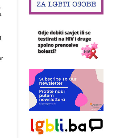
m
u.
i
er