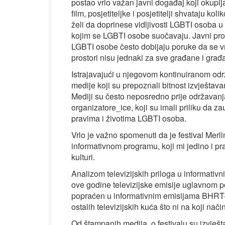
postao vrlo važan javni događaj koji okuplja
film, posjetiteljke i posjetitelji shvataju kol
želi da doprinese vidljivosti LGBTI osoba u
kojim se LGBTI osobe suočavaju. Javni pros
LGBTI osobe često dobijaju poruke da se vra
prostori nisu jednaki za sve građane i gra
Istrajavajući u njegovom kontinuiranom održ
medije koji su prepoznali bitnost izvješta
Mediji su često neposredno prije održavanja 
organizatore_ice, koji su imali priliku da za
pravima i životima LGBTI osoba.
Vrlo je važno spomenuti da je festival Mer
informativnom programu, koji mi jedino i pra
kulturi.
Analizom televizijskih priloga u informativn
ove godine televizijske emisije uglavnom poz
popraćen u informativnim emisijama BHRT-a,
ostalih televizijskih kuća što ni na koji način
Od štampanih medija, o festivalu su izvješt