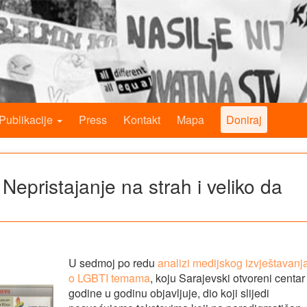
Publikacije
Press
Kontakt
Mapa
Doniraj
Nepristajanje na strah i veliko da
U sedmoj po redu
analizi medijskog izvještavanj
o LGBTI temama
, koju Sarajevski otvoreni centar 
godine u godinu objavljuje, dio koji slijedi