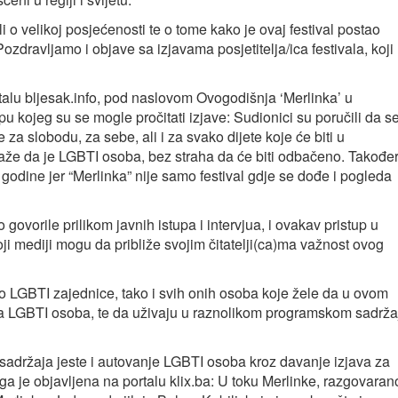
i o velikoj posjećenosti te o tome kako je ovaj festival postao
dravljamo i objave sa izjavama posjetitelja/ica festivala, koji
talu bljesak.info, pod naslovom Ovogodišnja ‘Merlinka’ u
u kojeg su se mogle pročitati izjave: Sudionici su poručili da s
za slobodu, za sebe, ali i za svako dijete koje će biti u
 kaže da je LGBTI osoba, bez straha da će biti odbačeno. Također
 godine jer “Merlinka” nije samo festival gdje se dođe i pogleda
govorile prilikom javnih istupa i intervjua, i ovakav pristup u
oji mediji mogu da približe svojim čitatelji(ca)ma važnost ovog
ko LGBTI zajednice, tako i svih onih osoba koje žele da u ovom
ima LGBTI osoba, te da uživaju u raznolikom programskom sadrža
 sadržaja jeste i autovanje LGBTI osoba kroz davanje izjava za
ga je objavljena na portalu klix.ba: U toku Merlinke, razgovaran