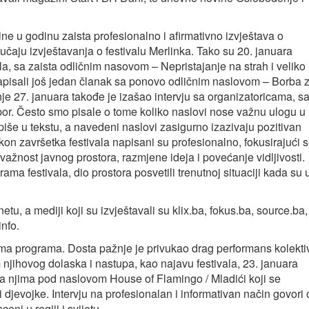
ne u godinu zaista profesionalno i afirmativno izvještava o
učaju izvještavanja o festivalu Merlinka. Tako su 20. januara
ala, sa zaista odličnim nasovom – Nepristajanje na strah i veliko
napisali još jedan članak sa ponovo odličnim naslovom – Borba 
e 27. januara takođe je izašao intervju sa organizatoricama, s
or. Često smo pisale o tome koliko naslovi nose važnu ulogu u
iše u tekstu, a navedeni naslovi zasigurno izazivaju pozitivan
 nakon završetka festivala napisani su profesionalno, fokusirajući 
važnost javnog prostora, razmjene ideja i povećanje vidljivosti.
ama festivala, dio prostora posvetili trenutnoj situaciji kada su 
netu, a mediji koji su izvještavali su klix.ba, fokus.ba, source.ba,
info.
vama programa. Dosta pažnje je privukao drag performans kolekti
jihovog dolaska i nastupa, kao najavu festivala, 23. januara
u sa njima pod naslovom House of Flamingo / Mladići koji se
 djevojke. Intervju na profesionalan i informativan način govori 
eni u regiji i svijetu.