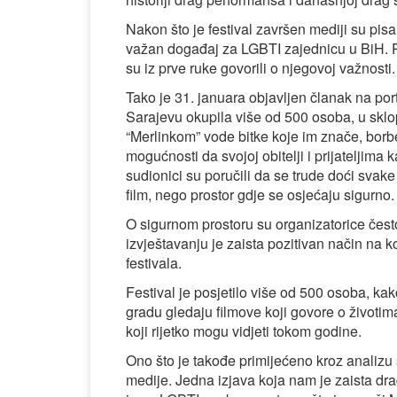
Nakon što je festival završen mediji su pisal
važan događaj za LGBTI zajednicu u BiH. Poz
su iz prve ruke govorili o njegovoj važnosti.
Tako je 31. januara objavljen članak na por
Sarajevu okupila više od 500 osoba, u sklop
“Merlinkom” vode bitke koje im znače, borbe 
mogućnosti da svojoj obitelji i prijateljima
sudionici su poručili da se trude doći svake
film, nego prostor gdje se osjećaju sigurno.
O sigurnom prostoru su organizatorice često 
izvještavanju je zaista pozitivan način na k
festivala.
Festival je posjetilo više od 500 osoba, ka
gradu gledaju filmove koji govore o život
koji rijetko mogu vidjeti tokom godine.
Ono što je takođe primijećeno kroz analizu
medije. Jedna izjava koja nam je zaista dra