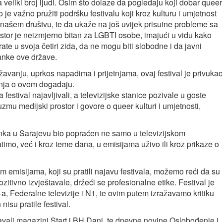
 veliki broj ljudi. Osim što dolaze da pogledaju koji dobar queer
iko je važno pružiti podršku festivalu koji kroz kulturu i umjetnost
 našem društvu, te da ukaže na još uvijek prisutne probleme sa
tor je neizmjerno bitan za LGBTI osobe, imajući u vidu kako
te u svoja četiri zida, da ne mogu biti slobodne i da javni
đanke ove države.
avanju, uprkos napadima i prijetnjama, ovaj festival je privukao
vanja o ovom događaju.
festival najavljivali, a televizijske stanice pozivale u goste
uzmu medijski prostor i govore o queer kulturi i umjetnosti,
linka u Sarajevu bio popraćen ne samo u televizijskom
timo, već i kroz teme dana, u emisijama uživo ili kroz prikaze o
im emisijama, koji su pratili najavu festivala, možemo reći da su
itivno izvještavale, držeći se profesionalne etike. Festival je
 Federalne televizije i N1, te ovim putem izražavamo kritiku
 nisu pratile festival.
avali magazini Start i BH Dani, te dnevne novine Oslobođenje i