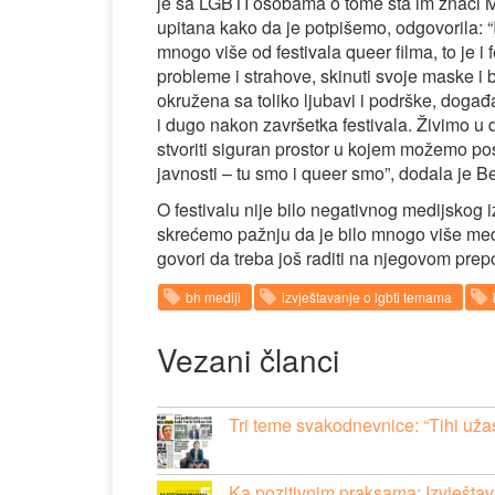
je sa LGBTI osobama o tome šta im znači Mer
upitana kako da je potpišemo, odgovorila: 
mnogo više od festivala queer filma, to je
probleme i strahove, skinuti svoje maske i 
okružena sa toliko ljubavi i podrške, doga
i dugo nakon završetka festivala. Živimo u dr
stvoriti siguran prostor u kojem možemo posto
javnosti – tu smo i queer smo”, dodala je B
O festivalu nije bilo negativnog medijskog i
skrećemo pažnju da je bilo mnogo više medija
govori da treba još raditi na njegovom prep
bh mediji
izvještavanje o lgbti temama
Vezani članci
Tri teme svakodnevnice: “Tihi užas
Ka pozitivnim praksama: Izvješta