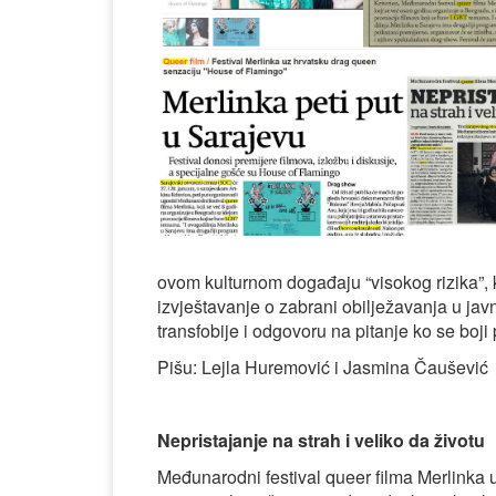
ovom kulturnom događaju “visokog rizika”, k
izvještavanje o zabrani obilježavanja u j
transfobije i odgovoru na pitanje ko se boji 
Pišu: Lejla Huremović i Jasmina Čaušević
Nepristajanje na strah i veliko da životu
Međunarodni festival queer filma Merlinka u