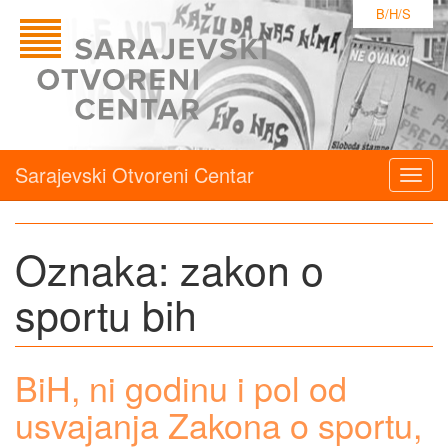
B/H/S
Sarajevski Otvoreni Centar
Togg
navig
Oznaka:
zakon o
sportu bih
BiH, ni godinu i pol od
usvajanja Zakona o sportu,