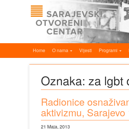
Home
O nama
Vijesti
Programi
Oznaka:
za lgbt
Radionice osnaživa
aktivizmu, Sarajevo 1
21 Maja, 2013