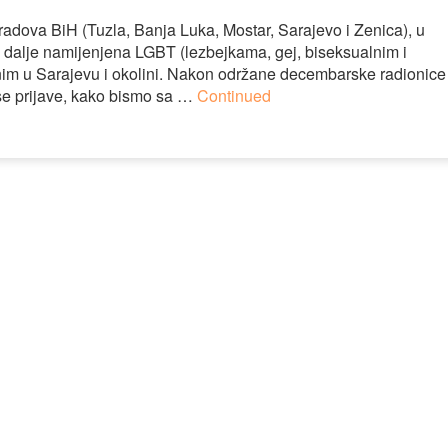
adova BiH (Tuzla, Banja Luka, Mostar, Sarajevo i Zenica), u
e i dalje namijenjena LGBT (lezbejkama, gej, biseksualnim i
im u Sarajevu i okolini. Nakon održane decembarske radionice
e prijave, kako bismo sa …
Continued