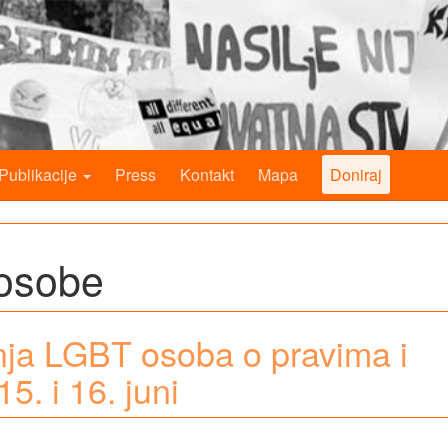
Publikacije
Press
Kontakt
Mapa
Doniraj
 osobe
nja LGBT osoba o pravima i
5. i 16. juni