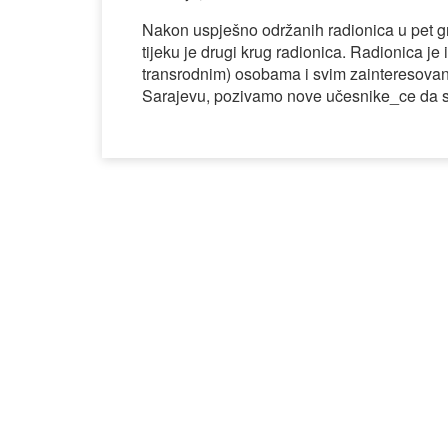
Nakon uspješno održanih radionica u pet gr
tijeku je drugi krug radionica. Radionica j
transrodnim) osobama i svim zainteresovan
Sarajevu, pozivamo nove učesnike_ce da s