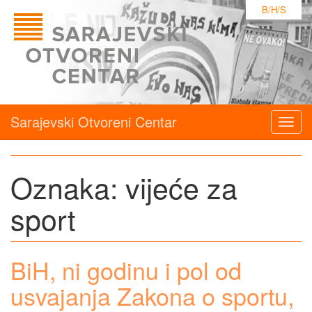
B/H/S
Sarajevski Otvoreni Centar
Togg
navig
Oznaka:
vijeće za
sport
BiH, ni godinu i pol od
usvajanja Zakona o sportu,