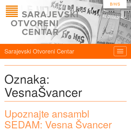
B/H/S
Sarajevski Otvoreni Centar
Togg
navig
Oznaka:
VesnaŠvancer
Upoznajte ansambl
SEDAM: Vesna Švancer