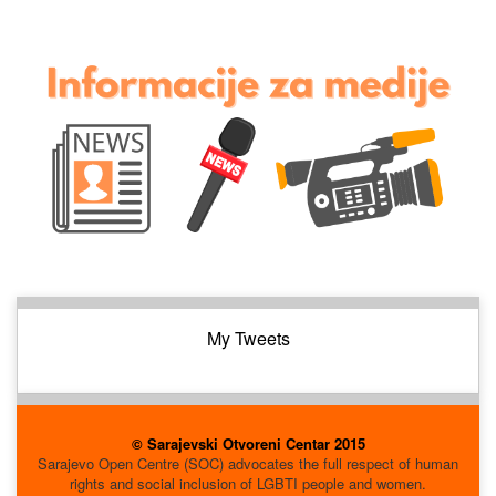
My Tweets
© Sarajevski Otvoreni Centar 2015
Sarajevo Open Centre (SOC) advocates the full respect of human
rights and social inclusion of LGBTI people and women.