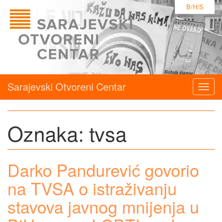
B/H/S
Sarajevski Otvoreni Centar
Togg
navig
Oznaka:
tvsa
Darko Pandurević govorio
na TVSA o istraživanju
stavova javnog mnijenja u