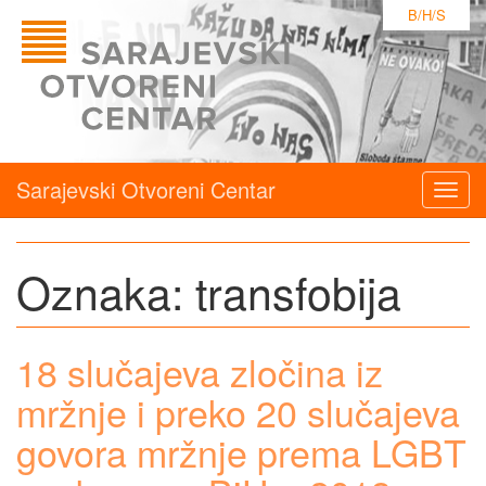
B/H/S
Sarajevski Otvoreni Centar
Togg
navig
Oznaka:
transfobija
18 slučajeva zločina iz
mržnje i preko 20 slučajeva
govora mržnje prema LGBT