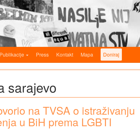
Publikacije
Press
Kontakt
Mapa
Doniraj
ja sarajevo
vorio na TVSA o istraživanju
jenja u BiH prema LGBTI