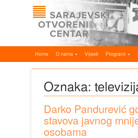
Home
O nama
Vijesti
Programi
Oznaka:
televizi
Darko Pandurević go
stavova javnog mni
osobama