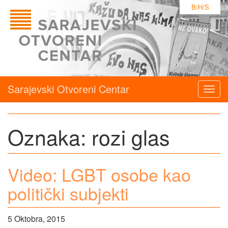
B/H/S
Sarajevski Otvoreni Centar
Togg
navig
Oznaka:
rozi glas
Video: LGBT osobe kao
politički subjekti
5 Oktobra, 2015