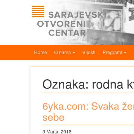
Home
O nama
Vijesti
Programi
Oznaka:
rodna k
6yka.com: Svaka že
sebe
3 Marta, 2016