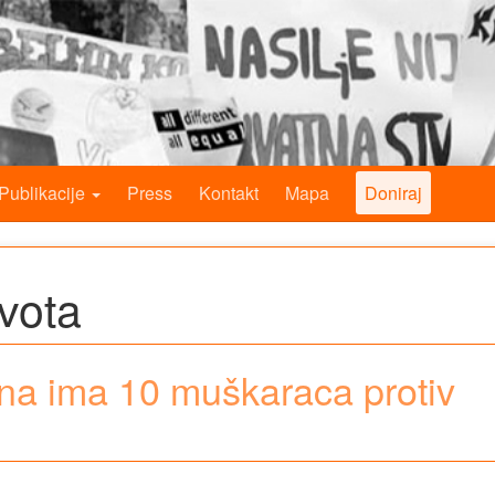
Publikacije
Press
Kontakt
Mapa
Doniraj
vota
na ima 10 muškaraca protiv