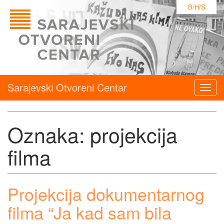
B/H/S
Sarajevski Otvoreni Centar
Togg
navig
Oznaka:
projekcija
filma
Projekcija dokumentarnog
filma “Ja kad sam bila