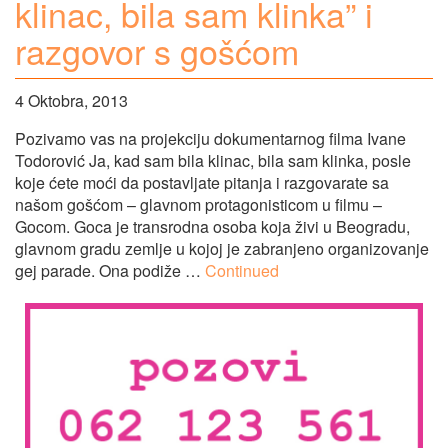
klinac, bila sam klinka” i
razgovor s gošćom
4 Oktobra, 2013
Pozivamo vas na projekciju dokumentarnog filma Ivane
Todorović Ja, kad sam bila klinac, bila sam klinka, posle
koje ćete moći da postavljate pitanja i razgovarate sa
našom gošćom – glavnom protagonisticom u filmu –
Gocom. Goca je transrodna osoba koja živi u Beogradu,
glavnom gradu zemlje u kojoj je zabranjeno organizovanje
gej parade. Ona podiže …
Continued