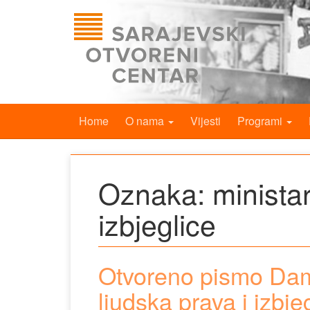
Home
O nama
Vijesti
Programi
Oznaka:
minista
izbjeglice
Otvoreno pismo Dami
ljudska prava i izbje