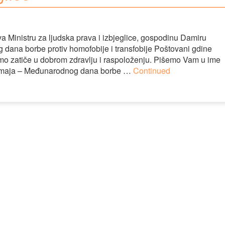
a Ministru za ljudska prava i izbjeglice, gospodinu Damiru
ana borbe protiv homofobije i transfobije Poštovani gdine
mo zatiče u dobrom zdravlju i raspoloženju. Pišemo Vam u ime
7. maja – Međunarodnog dana borbe …
Continued