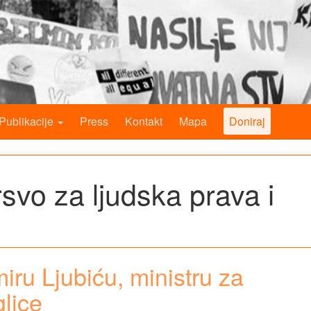
Publikacije
Press
Kontakt
Mapa
Doniraj
rsvo za ljudska prava i
ru Ljubiću, ministru za
glice