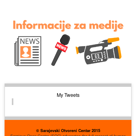
My Tweets
© Sarajevski Otvoreni Centar 2015
Sarajevo Open Centre (SOC) advocates the full respect of human