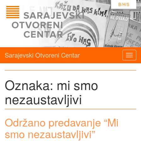
B/H/S
Sarajevski Otvoreni Centar
Togg
navig
Oznaka:
mi smo
nezaustavljivi
Održano predavanje “Mi
smo nezaustavljivi”