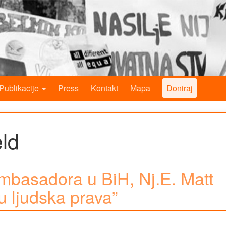
Publikacije
Press
Kontakt
Mapa
Doniraj
eld
mbasadora u BiH, Nj.E. Matt
u ljudska prava”