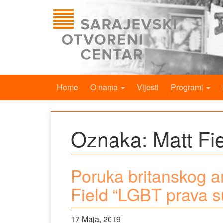
Home
O nama
Vijesti
Programi
Oznaka:
Matt Fi
Poruka britanskog a
Field “LGBT prava s
17 Maja, 2019