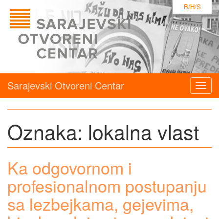
B/H/S
Sarajevski Otvoreni Centar
Togg
navig
Oznaka:
lokalna vlast
Ka odgovornom i
profesionalnom postupanju
sa lezbejkama, gejevima,