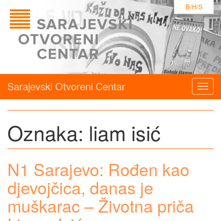
B/H/S
Sarajevski Otvoreni Centar
Togg
navig
Oznaka:
liam isić
N1 Sarajevo: Rođen kao
djevojčica, danas je
muškarac – Životna priča