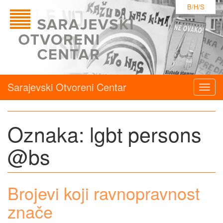
B/H/S
Sarajevski Otvoreni Centar
Togg
navig
Oznaka:
lgbt persons
@bs
Brojevi koji ravnopravnost
znače