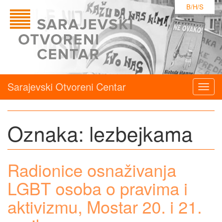
B/H/S
Sarajevski Otvoreni Centar
Togg
navig
Oznaka:
lezbejkama
Radionice osnaživanja
LGBT osoba o pravima i
aktivizmu, Mostar 20. i 21.