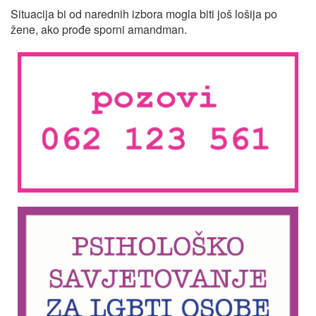
Situacija bi od narednih izbora mogla biti još lošija po
žene, ako prođe sporni amandman.