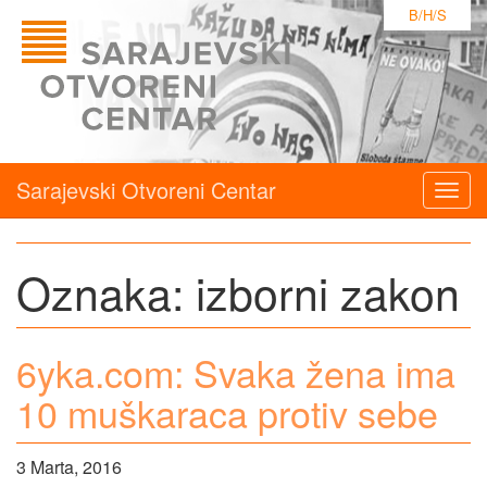
B/H/S
Sarajevski Otvoreni Centar
Togg
navig
Oznaka:
izborni zakon
6yka.com: Svaka žena ima
10 muškaraca protiv sebe
3 Marta, 2016