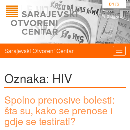
B/H/S
Sarajevski Otvoreni Centar
Togg
navig
Oznaka:
HIV
Spolno prenosive bolesti:
šta su, kako se prenose i
gdje se testirati?