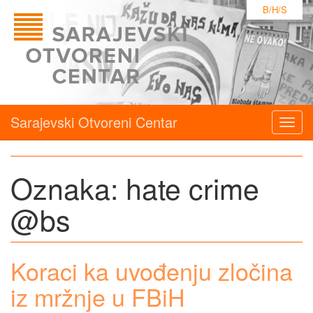
B/H/S
Sarajevski Otvoreni Centar
Togg
navig
Oznaka:
hate crime
@bs
Koraci ka uvođenju zločina
iz mržnje u FBiH