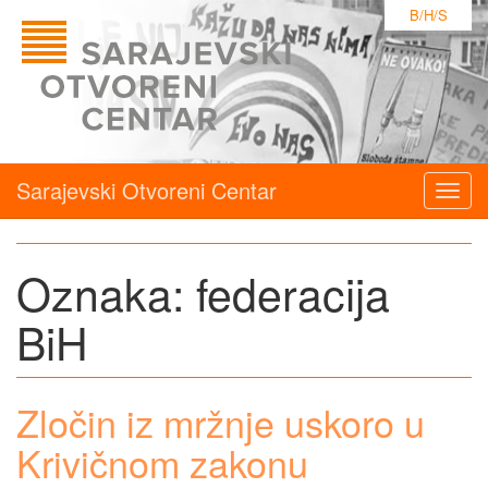
B/H/S
Sarajevski Otvoreni Centar
Togg
navig
Oznaka:
federacija
BiH
Zločin iz mržnje uskoro u
Krivičnom zakonu