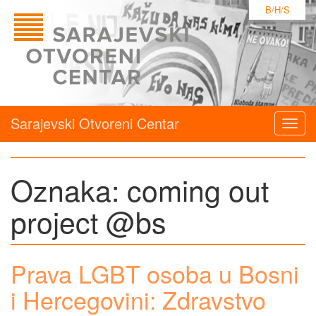
B/H/S
Sarajevski Otvoreni Centar
Togg
navig
Oznaka:
coming out
project @bs
Prava LGBT osoba u Bosni
i Hercegovini: Zdravstvo