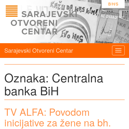
B/H/S
Sarajevski Otvoreni Centar
Togg
navig
Oznaka:
Centralna
banka BiH
TV ALFA: Povodom
inicijative za žene na bh.