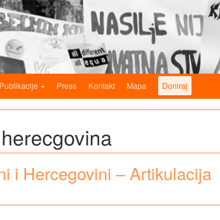
Publikacije
Press
Kontakt
Mapa
Doniraj
 herecgovina
i i Hercegovini – Artikulacija