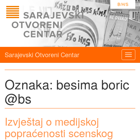
B/H/S
Sarajevski Otvoreni Centar
Togg
navig
Oznaka:
besima boric
@bs
Izvještaj o medijskoj
popraćenosti scenskog