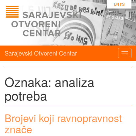
B/H/S
Sarajevski Otvoreni Centar
Togg
navig
Oznaka:
analiza
potreba
Brojevi koji ravnopravnost
znače