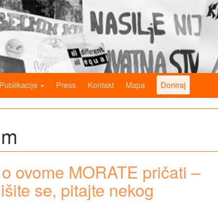
Publikacije
Press
Kontakt
Mapa
Doniraj
om
i, o ovome MORATE pričati –
šite se, pitajte nekog