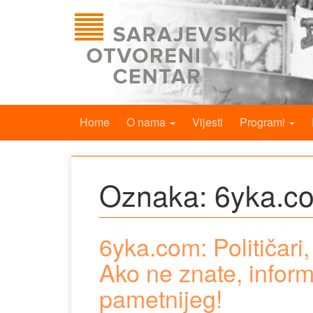
Home
O nama
Vijesti
Programi
Oznaka:
6yka.c
6yka.com: Političar
Ako ne znate, informi
pametnijeg!