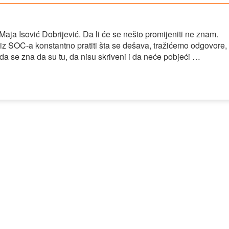
aja Isović Dobrijević. Da li će se nešto promijeniti ne znam.
 SOC-a konstantno pratiti šta se dešava, tražićemo odgovore,
a se zna da su tu, da nisu skriveni i da neće pobjeći …