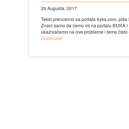
29 Augusta, 2017
Tekst prenosimo sa portala 6yka.com, piše M
Znam samo da ćemo mi na portalu BUKA i iz
ukazivaćemo na ove probleme i teme čisto d
Continued