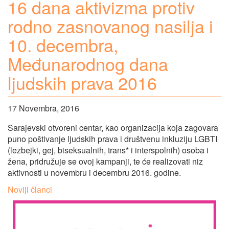
16 dana aktivizma protiv
rodno zasnovanog nasilja i
10. decembra,
Međunarodnog dana
ljudskih prava 2016
17 Novembra, 2016
Sarajevski otvoreni centar, kao organizacija koja zagovara
puno poštivanje ljudskih prava i društvenu inkluziju LGBTI
(lezbejki, gej, biseksualnih, trans* i interspolnih) osoba i
žena, pridružuje se ovoj kampanji, te će realizovati niz
aktivnosti u novembru i decembru 2016. godine.
Navigacija
Noviji članci
člancima