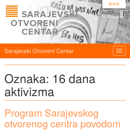
B/H/S
Sarajevski Otvoreni Centar
Togg
navig
Oznaka:
16 dana
aktivizma
Program Sarajevskog
otvorenog centra povodom