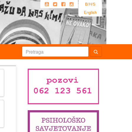
B/H/S
English