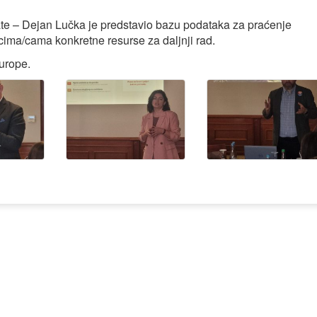
late – Dejan Lučka je predstavio bazu podataka za praćenje
cima/cama konkretne resurse za daljnji rad.
urope.