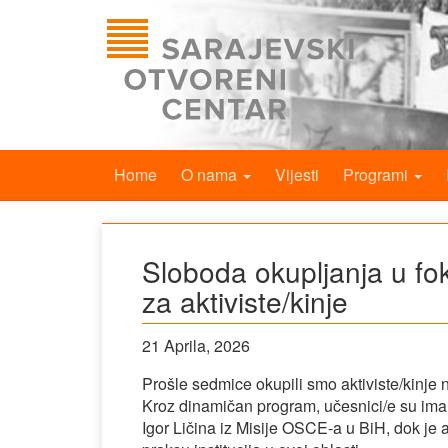
Home
O nama
Vijesti
Programi
Sloboda okupljanja u f
za aktiviste/kinje
21 Aprila, 2026
Prošle sedmice okupili smo aktiviste/kinje 
Kroz dinamičan program, učesnici/e su imal
Igor Ličina iz Misije OSCE-a u BiH, dok je 