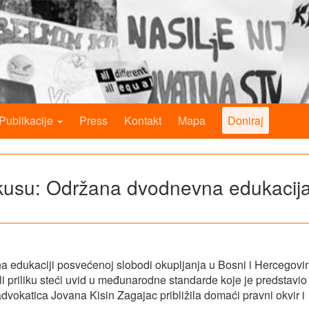
Publikacije
Press
Kontakt
Mapa
Doniraj
okusu: Održana dvodnevna edukacij
na edukaciji posvećenoj slobodi okupljanja u Bosni i Hercegovin
i priliku steći uvid u međunarodne standarde koje je predstavio
advokatica Jovana Kisin Zagajac približila domaći pravni okvir i