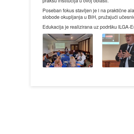
praksu institucija u ovoj oblasti.
Poseban fokus stavljen je i na praktične a
slobode okupljanja u BiH, pružajući učesni
Edukacija je realizirana uz podršku ILGA-E