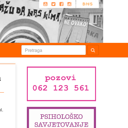
B/H/S
a
i.