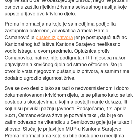
osnovnu zaštitu rijetkim žrtvama seksualnog nasilja koje
uopšte prijave ovo krivično djelo.
Prema informacijama koje je sa medijima podijelila
zastupnica oštećene, advokatica Armela Ramić,
Osmanović je
pušten iz pritvora
jer je postupajući tužilac
Kantonalnog tužilaštva Kantona Sarajevo neefikasno
vodio istragu u ovom predmetu. Optužnica protiv
Osmanovića, naime, nije podignuta ni tri mjeseca nakon
prijavljivanja krivičnog djela od strane oštećene, što je
otvorilo vrata njegovom puštanju iz pritvora, a samim time
dodatno ugrozilo sigurnost žrtve.
Sve se ovo desilo iako se radi o nedvosmislenom i dobro
dokumentovanom krivičnom djelu, te se pitamo kako se tek
postupa u slučajevima u kojima postoji manje dokaza, ili
koji nisu privukli pažnju javnosti. Podsjećamo, 17. aprila
2021, Osmanovićeva žrtva je pozvala taksi, da bi je on
zatim odvezao na vikendicu u Semizovcu gdje ju je tukao i
silovao. Slučaj je prijavlljen MUP-u Kantona Sarajevo.
Prema informacijama koje su bile dostupne u medijima,