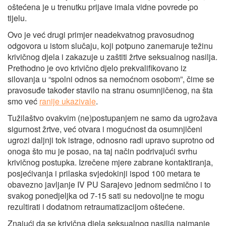
oštećena je u trenutku prijave imala vidne povrede po
tijelu.
Ovo je već drugi primjer neadekvatnog pravosudnog
odgovora u istom slučaju, koji potpuno zanemaruje težinu
krivičnog djela i zakazuje u zaštiti žrtve seksualnog nasilja.
Prethodno je ovo krivično djelo prekvalifikovano iz
silovanja u “spolni odnos sa nemoćnom osobom”, čime se
pravosuđe također stavilo na stranu osumnjičenog, na šta
smo već
ranije ukazivale
.
Tužilaštvo ovakvim (ne)postupanjem ne samo da ugrožava
sigurnost žrtve, već otvara i mogućnost da osumnjičeni
ugrozi daljnji tok istrage, odnosno radi upravo suprotno od
onoga što mu je posao, na taj način podrivajući svrhu
krivičnog postupka. Izrečene mjere zabrane kontaktiranja,
posjećivanja i prilaska svjedokinji ispod 100 metara te
obavezno javljanje IV PU Sarajevo jednom sedmično i to
svakog ponedjeljka od 7-15 sati su nedovoljne te mogu
rezultirati i dodatnom retraumatizacijom oštećene.
Znajući da se krivična djela seksualnog nasilja najmanje