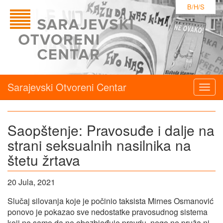
B/H/S
Sarajevski Otvoreni Centar
Togg
navig
Saopštenje: Pravosuđe i dalje na
strani seksualnih nasilnika na
štetu žrtava
20 Jula, 2021
Slučaj silovanja koje je počinio taksista Mirnes Osmanović
ponovo je pokazao sve nedostatke pravosudnog sistema
koji ne samo da ne obezbjeđuje pravdu, nego ne pruža ni