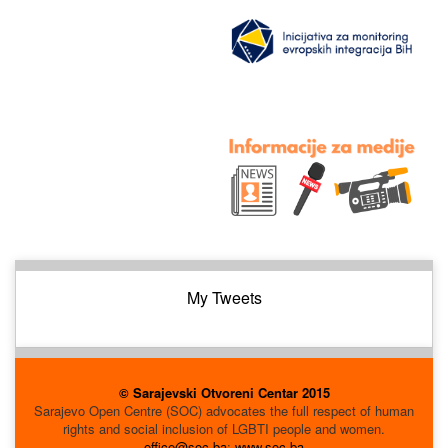
My Tweets
© Sarajevski Otvoreni Centar 2015
Sarajevo Open Centre (SOC) advocates the full respect of human
rights and social inclusion of LGBTI people and women.
office@soc.ba
;
www.soc.ba