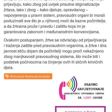
prijavljuju, kako zbog još uvijek prisutne stigmatizacije
žrtava, tako i zbog – kako djeluje, opravdanog –
nepovjerenja u pravni sistem, pravosudni organi bi morali
poduzimati sve što je u njihovoj moći da kazne počinitelje,
a da žrtvama pruže i pravdu i zaštitu koja im je
garantovana zakonom i međunarodnim konvencijama.
Ovakvim postupanjem, žrtve se odvraćaju od prijavljivanja
i traženja zaštite pred pravosudnim organima, a žrtve i šira
javnost stiču dojam da počinitelji mogu proći nekažnjeno
zbog manjkavosti pravosudnog sistema, što može biti i
podstrek počiniocima na činjenje ovih ili sličnih krivičnih
djela.
#silovanje #seksualnonasilje