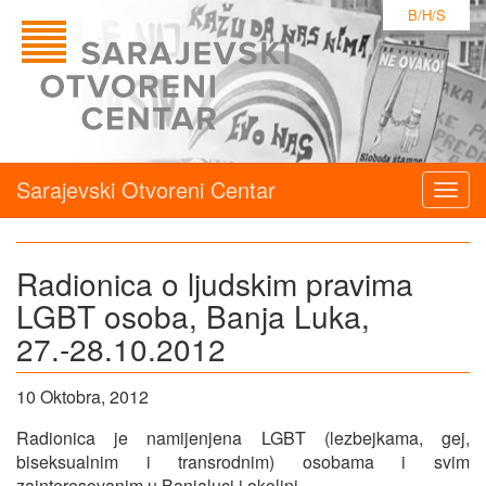
B/H/S
Sarajevski Otvoreni Centar
Togg
navig
Radionica o ljudskim pravima
LGBT osoba, Banja Luka,
27.-28.10.2012
10 Oktobra, 2012
Radionica je namijenjena LGBT (lezbejkama, gej,
biseksualnim i transrodnim) osobama i svim
zainteresovanim u Banjaluci i okolini.