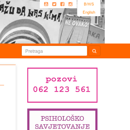
B/H/S
English